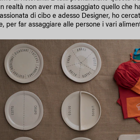
in realtà non aver mai assaggiato quello che ha
assionata di cibo e adesso Designer, ho cercat
e, per far assaggiare alle persone i vari aliment