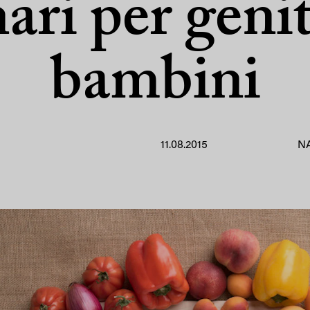
nari per genit
bambini
11.08.2015
N