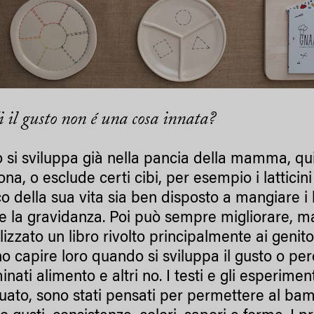
 il gusto non é una cosa innata?
to si sviluppa già nella pancia della mamma, 
a, o esclude certi cibi, per esempio i latticini
co della sua vita sia ben disposto a mangiare i l
e la gravidanza. Poi può sempre migliorare, ma 
lizzato un libro rivolto principalmente ai genit
no capire loro quando si sviluppa il gusto o p
nati alimento e altri no. I testi e gli esperiment
duato, sono stati pensati per permettere al bam