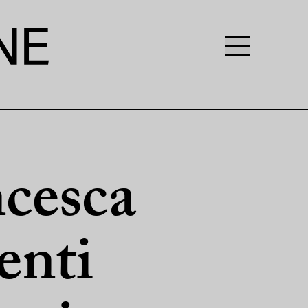
cesca
enti