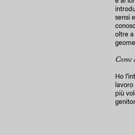
e ai lo
introd
sensi 
conosce
oltre 
geomet
Come 
Ho l’in
lavoro
più vo
genito