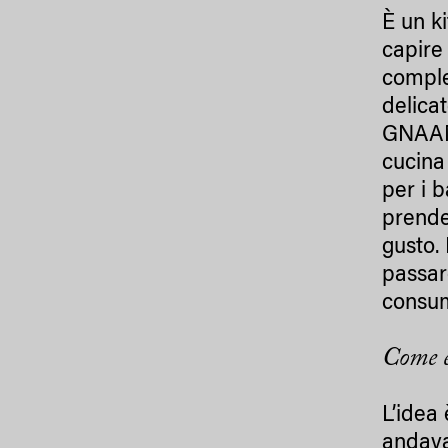
È un k
capire 
comple
delica
GNAAM 
cucina
per i b
prende
gusto.
passar
consum
Come 
L’idea
andava