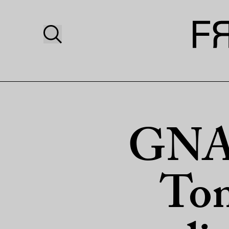
GNAA
Ton