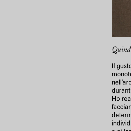
Quindi
Il gus
monoton
nell’ar
durant
Ho rea
faccia
determi
indivi