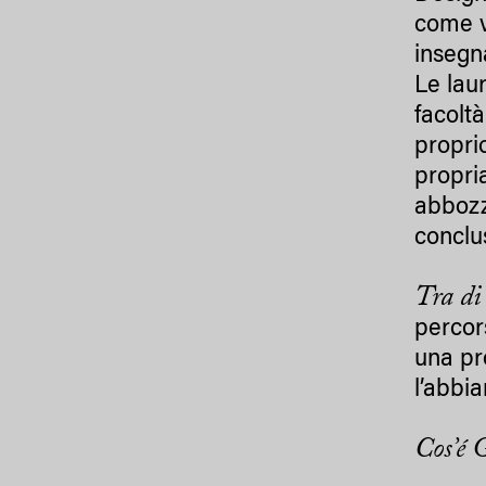
come v
insegn
Le lau
facoltà
proprio
propria
abbozzi
conclu
Tra di
percors
una pr
l’abbia
Cos’