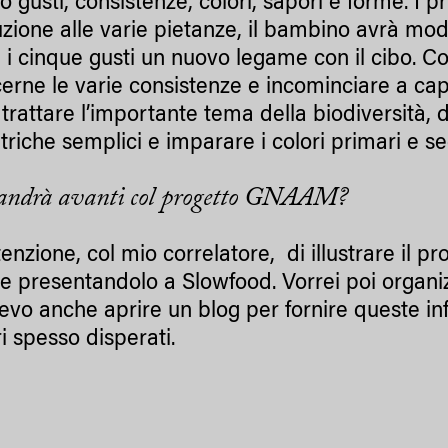
ro gusti, consistenze, colori, sapori e forme. I
uzione alle varie pietanze, il bambino avrà mod
e i cinque gusti un nuovo legame con il cibo. Co
rne le varie consistenze e incominciare a capire
a trattare l’importante tema della biodiversità
riche semplici e imparare i colori primari e se
andrà avanti col progetto GNAAM?
tenzione, col mio correlatore, di illustrare il p
 e presentandolo a Slowfood. Vorrei poi organi
levo anche aprire un blog per fornire queste inf
ri spesso disperati.