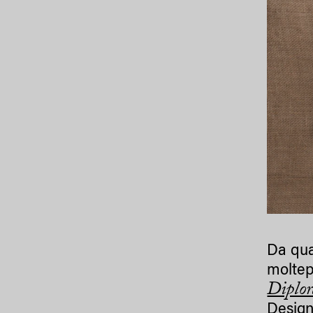
Da qua
moltepl
Diplo
Design 