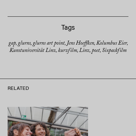
Tags
gap
glurns
glurns art point
Jens Hoeffken
Kolumbus Eier
,
,
,
,
,
Kunstuniversität Linz
kurzfilm
Linz
poet
Sixpackfilm
,
,
,
,
RELATED