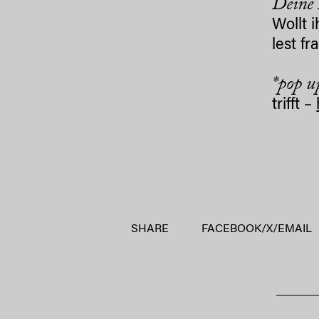
Deine 
Wollt 
lest f
*pop u
trifft –
SHARE
FACEBOOK
/
X
/
EMAIL