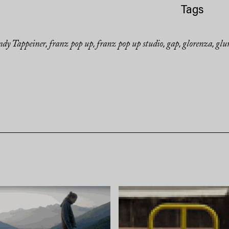
Tags
dy Tappeiner
franz pop up
franz pop up studio
gap
glorenza
glu
,
,
,
,
,