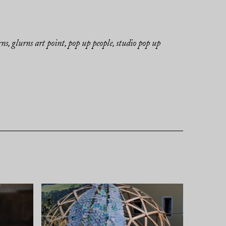
rns
glurns art point
pop up people
studio pop up
,
,
,