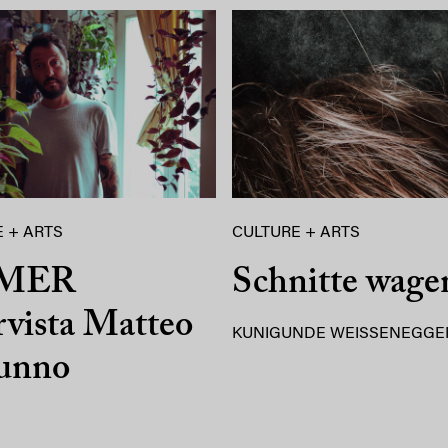
 + ARTS
CULTURE + ARTS
MER
Schnitte wage
rvista Matteo
KUNIGUNDE WEISSENEGGE
unno