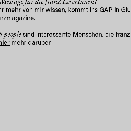
Message für die franz LeserInnen?
ihr mehr von mir wissen, kommt ins
GAP
in Glu
ranzmagazine.
p people
sind interessante Menschen, die fran
hier
mehr darüber