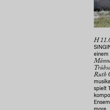
H 11
SINGIN
einem 
Männe
Trübsa
Ruth G
musika
spielt
kompon
Ensem
more