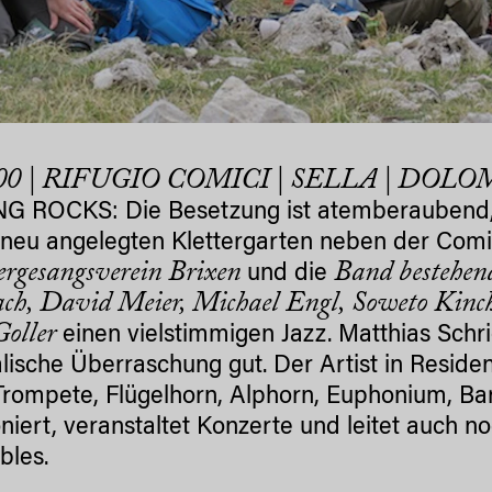
.00 | RIFUGIO COMICI | SELLA | DOL
G ROCKS: Die Besetzung ist atemberaubend, 
neu angelegten Klettergarten neben der Com
rgesangsverein Brixen
Band bestehend
und die
ch, David Meier, Michael Engl, Soweto Kinch
oller
einen vielstimmigen Jazz. Matthias Schrie
lische Überraschung gut. Der Artist in Residen
 Trompete, Flügelhorn, Alphorn, Euphonium, B
iert, veranstaltet Konzerte und leitet auch n
bles.