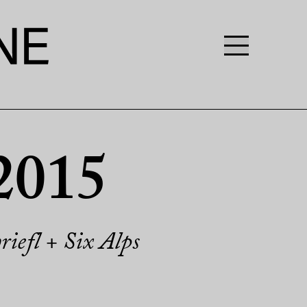
2015
iefl + Six Alps