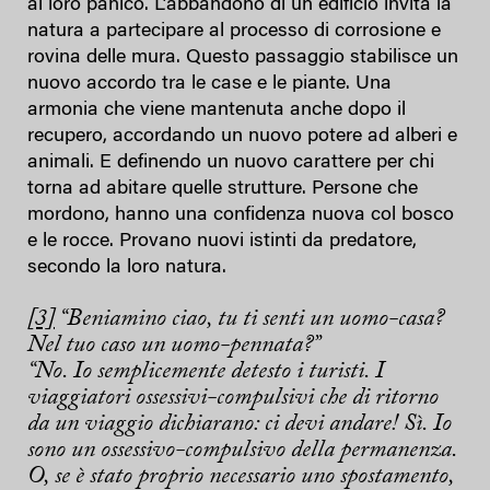
al loro panico. L’abbandono di un edificio invita la
natura a partecipare al processo di corrosione e
rovina delle mura. Questo passaggio stabilisce un
nuovo accordo tra le case e le piante. Una
armonia che viene mantenuta anche dopo il
recupero, accordando un nuovo potere ad alberi e
animali. E definendo un nuovo carattere per chi
torna ad abitare quelle strutture. Persone che
mordono, hanno una confidenza nuova col bosco
e le rocce. Provano nuovi istinti da predatore,
secondo la loro natura.
[3]
“Beniamino ciao, tu ti senti un uomo-casa?
Nel tuo caso un uomo-pennata?”
“No. Io semplicemente detesto i turisti. I
viaggiatori ossessivi-compulsivi che di ritorno
da un viaggio dichiarano: ci devi andare! Sì. Io
sono un ossessivo-compulsivo della permanenza.
O, se è stato proprio necessario uno spostamento,