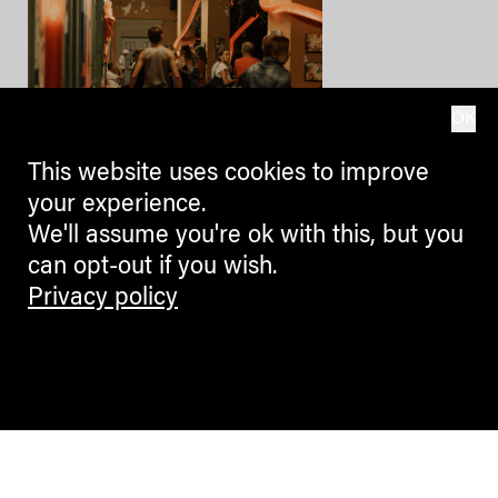
OK
This website uses cookies to improve
PLACES
your experience.
We'll assume you're ok with this, but you
Auer? Ora? AurOra!
can opt-out if you wish.
Wie ein alter Bahnhof wieder zu
Privacy policy
Leben zieht und an
gesellschaftsrelevantem Wert
gewinnt
KUNIGUNDE WEISSENEGGER