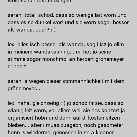
wollt schun fost mitsingen
sarah: total, schod, dass so wenige lait worn und
dass es so dunkel wor! und sie worn sogor besser
als wanda, oder? : )
lex: olles isch besser als wanda, sog i iaz jo ollm
in meinem
wandabashing
… mi hot jo seine
stimme sogor monchmol an herbert grönemeyer
erinnert
sarah: a wegen dieser stimmähnlichkeit mit dem
grönemeyer…
lex: haha, gleichzeitig ; ) jo schod fir sie, dass so
wianig leit worn, vor allem weil sie des konzert ja
organisiert hobn und donn auf di kosten sitzen
bleiben… aber i muas zuagebn, noch gasometer
honn is wiedermol genossen in so a kloanen