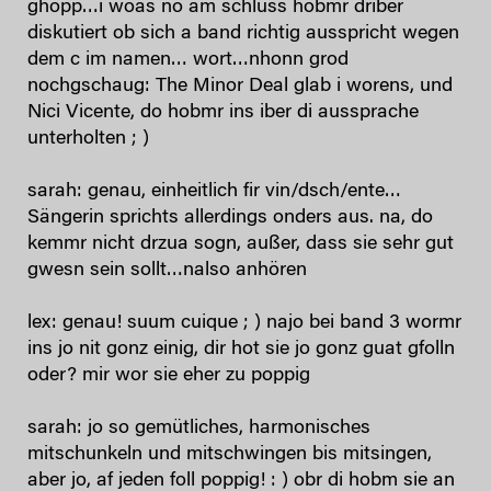
ghopp…i woas no am schluss hobmr driber
diskutiert ob sich a band richtig ausspricht wegen
dem c im namen… wort…nhonn grod
nochgschaug: The Minor Deal glab i worens, und
Nici Vicente, do hobmr ins iber di aussprache
unterholten ; )
sarah: genau, einheitlich fir vin/dsch/ente…
Sängerin sprichts allerdings onders aus. na, do
kemmr nicht drzua sogn, außer, dass sie sehr gut
gwesn sein sollt…nalso anhören
lex: genau! suum cuique ; ) najo bei band 3 wormr
ins jo nit gonz einig, dir hot sie jo gonz guat gfolln
oder? mir wor sie eher zu poppig
sarah: jo so gemütliches, harmonisches
mitschunkeln und mitschwingen bis mitsingen,
aber jo, af jeden foll poppig! : ) obr di hobm sie an