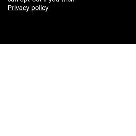
can opt-out if you wish.
Privacy policy
Contemporary Culture in the Alps