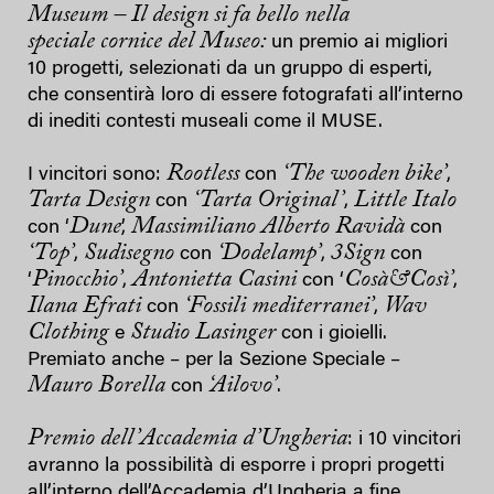
Museum – Il design si fa bello nella
speciale cornice del Museo:
un premio ai migliori
10 progetti, selezionati da un gruppo di esperti,
che consentirà loro di essere fotografati all’interno
di inediti contesti museali come il MUSE.
Rootless
‘The wooden bike’
I vincitori sono:
con
,
Tarta Design
‘Tarta Original’
Little Italo
con
,
Dune
Massimiliano Alberto Ravidà
con ‘
’,
con
‘Top’
Sudisegno
‘Dodelamp’
3Sign
,
con
,
con
Pinocchio’
Antonietta Casini
Cosà&Così’
‘
,
con ‘
,
Ilana Efrati
‘Fossili mediterranei’
Wav
con
,
Clothing
Studio Lasinger
e
con i gioielli.
Premiato anche – per la Sezione Speciale –
Mauro Borella
‘Ailovo’
con
.
Premio dell’Accademia d’Ungheria
: i 10 vincitori
avranno la possibilità di esporre i propri progetti
all’interno dell’Accademia d’Ungheria a fine