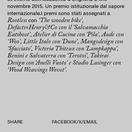
novembre 2015. Un premio istituzionale dal sapore
internazionale.I premi sono stati assegnati a
Rootless
‘The wooden bike’,
con
Defacts+Henry&Co con il ‘Salvamacchia
Eatshoot’, Atelier di Cucina con ‘Pila’, Aude con
‘Woo’, Little Italo con ‘Dune’, Mangodesign con
‘Sfacciato’, Victoria Thiteux con ‘Lampkappa’,
Benini e Salvaterra con ‘Terotoi’, Takirai
Design con ‘Anelli Vuoto’ e Studio Lasinger con
‘Wood Weavings Wovet’.
SHARE
FACEBOOK
/
X
/
EMAIL