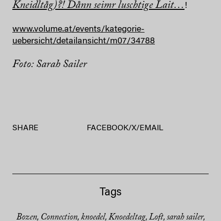
Kneidltåg)?! Dånn seimr luschtige Lait…
!
www.volume.at/events/kategorie-
uebersicht/detailansicht/m07/34788
Foto: Sarah Sailer
SHARE
FACEBOOK
/
X
/
EMAIL
Tags
Bozen
Connection
knoedel
Knoedeltag
Loft
sarah sailer
,
,
,
,
,
,