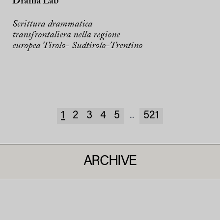
Drama Lab
Scrittura drammatica
transfrontaliera nella regione
europea Tirolo- Sudtirolo-Trentino
1
2
3
4
5
521
...
ARCHIVE