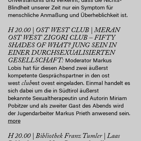
Unverständnis und verkennt, dass die Nichts-
Blindheit unserer Zeit nur ein Symptom für
menschliche Anmaßung und Überheblichkeit ist.
H 20.00 | OST WEST CLUB | MERAN
OST WEST ZIGORI CLUB – FIFTY
SHADES OF WHAT? JUNG SEIN IN
EINER DURCHSEXUALISIERTEN
GESELLSCHAFT:
Moderator Markus
Lobis hat für diesen Abend zwei äußerst
kompetente Gesprächspartner in den ost
club
west
est ovest eingeladen. Einmal handelt es
sich dabei um die in Südtirol äußerst
bekannte Sexualtherapeutin und Autorin Miriam
Pobitzer und als zweiter Gast des Abends wird
der Jugendarbeiter Markus Prieth anwesend sein.
more
H 20.00 | Bibliothek Franz Tumler | Laas