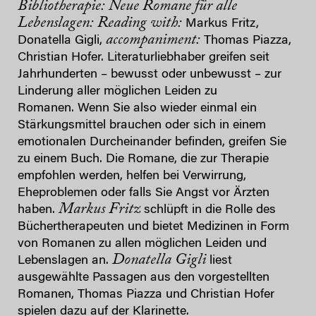
Bibliotherapie:
Neue Romane für alle
Lebenslagen:
Reading with:
Markus Fritz,
accompaniment:
Donatella Gigli,
Thomas Piazza,
Christian Hofer. Literaturliebhaber greifen seit
Jahrhunderten – bewusst oder unbewusst – zur
Linderung aller möglichen Leiden zu
Romanen. Wenn Sie also wieder einmal ein
Stärkungsmittel brauchen oder sich in einem
emotionalen Durcheinander befinden, greifen Sie
zu einem Buch. Die Romane, die zur Therapie
empfohlen werden, helfen bei Verwirrung,
Eheproblemen oder falls Sie Angst vor Ärzten
Markus Fritz
haben.
schlüpft in die Rolle des
Büchertherapeuten und bietet Medizinen in Form
von Romanen zu allen möglichen Leiden und
Donatella Gigli
Lebenslagen an.
liest
ausgewählte Passagen aus den vorgestellten
Romanen, Thomas Piazza und Christian Hofer
spielen dazu auf der Klarinette.