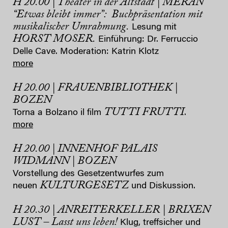
H 20.00 | Theater in der Altstadt | MERAN
“Etwas bleibt immer”:
Buchpräsentation mit
musikalischer Umrahmung.
Lesung mit
HORST MOSER.
Einführung: Dr. Ferruccio
Delle Cave. Moderation: Katrin Klotz
more
H 20.00 | FRAUENBIBLIOTHEK |
BOZEN
TUTTI FRUTTI
Torna a Bolzano il film
.
more
H 20.00 | INNENHOF PALAIS
WIDMANN | BOZEN
Vorstellung des Gesetzentwurfes zum
KULTURGESETZ
neuen
und Diskussion.
H 20.30 | ANREITERKELLER | BRIXEN
LUST – Lasst uns leben!
Klug, treffsicher und