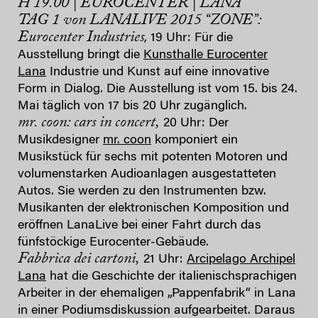
H 19.00 | EUROCENTER | LANA
TAG 1 von LANALIVE 2015 “ZONE”:
Eurocenter Industries
, 19 Uhr: Für die
Ausstellung bringt die
Kunsthalle Eurocenter
Lana
Industrie und Kunst auf eine innovative
Form in Dialog. Die Ausstellung ist vom 15. bis 24.
Mai täglich von 17 bis 20 Uhr zugänglich.
mr. coon: cars in concert,
20 Uhr: Der
Musikdesigner
mr. coon
komponiert ein
Musikstück für sechs mit potenten Motoren und
volumenstarken Audioanlagen ausgestatteten
Autos. Sie werden zu den Instrumenten bzw.
Musikanten der elektronischen Komposition und
eröffnen LanaLive bei einer Fahrt durch das
fünfstöckige Eurocenter-Gebäude.
Fabbrica dei cartoni,
21 Uhr:
Arcipelago Archipel
Lana
hat die Geschichte der italienischsprachigen
Arbeiter in der ehemaligen „Pappenfabrik“ in Lana
in einer Podiumsdiskussion aufgearbeitet. Daraus