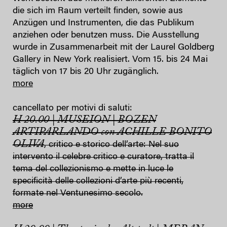
die sich im Raum verteilt finden, sowie aus
Anzügen und Instrumenten, die das Publikum
anziehen oder benutzen muss. Die Ausstellung
wurde in Zusammenarbeit mit der Laurel Goldberg
Gallery in New York realisiert. Vom 15. bis 24 Mai
täglich von 17 bis 20 Uhr zugänglich.
more
cancellato per motivi di saluti:
H 20.00 | MUSEION | BOZEN
ARTIPARLANDO con ACHILLE BONITO
OLIVA
, critico e storico dell’arte: Nel suo
intervento il celebre critico e curatore, tratta il
tema del collezionismo e mette in luce le
specificità delle collezioni d’arte più recenti,
formate nel Ventunesimo secolo.
more