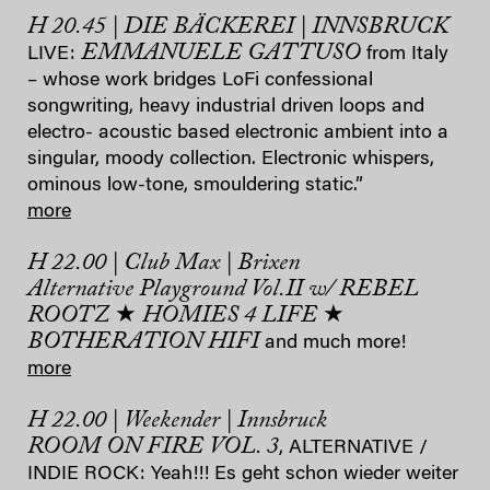
H 20.45 | DIE BÄCKEREI | INNSBRUCK
EMMANUELE GATTUSO
LIVE:
from Italy
– whose work bridges LoFi confessional
songwriting, heavy industrial driven loops and
electro- acoustic based electronic ambient into a
singular, moody collection. Electronic whispers,
ominous low-tone, smouldering static.”
more
H 22.00 | Club Max | Brixen
Alternative Playground Vol.II w/ REBEL
ROOTZ ★ HOMIES 4 LIFE ★
BOTHERATION HIFI
and much more!
more
H 22.00 | Weekender | Innsbruck
ROOM ON FIRE VOL. 3
, ALTERNATIVE /
INDIE ROCK: Yeah!!! Es geht schon wieder weiter