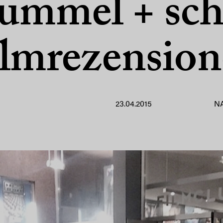
ummel + sch
lmrezensio
23.04.2015
N