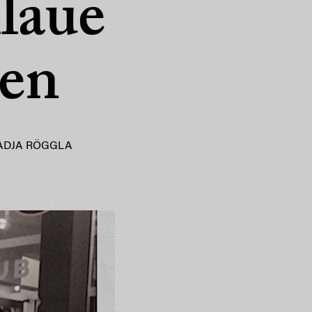
laue
nen
ADJA RÖGGLA