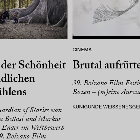
CINEMA
der Schönheit
Brutal aufrütt
dlichen
39. Bolzano Film Festi
ählens
Bozen – (m)eine Auswa
KUNIGUNDE WEISSENEGGE
ardian of Stories von
a Bellasi und Markus
r Ender im Wettbewerb
9. Bolzano Film