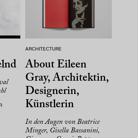
ARCHITECTURE
elnd
About Eileen
Gray, Architektin,
val
Designerin,
hl
Künstlerin
R
In den Augen von Beatrice
Minger, Gisella Bassanini,