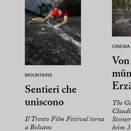
CINEMA
Von 
mün
MOUNTAINS
Erz
Sentieri che
uniscono
The Gu
Claudi
Il Trento Film Festival torna
Steine
a Bolzano
beim 3