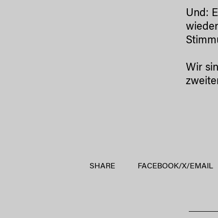
Und: E
wieder
Stimmu
Wir si
zweite
SHARE
FACEBOOK
/
X
/
EMAIL