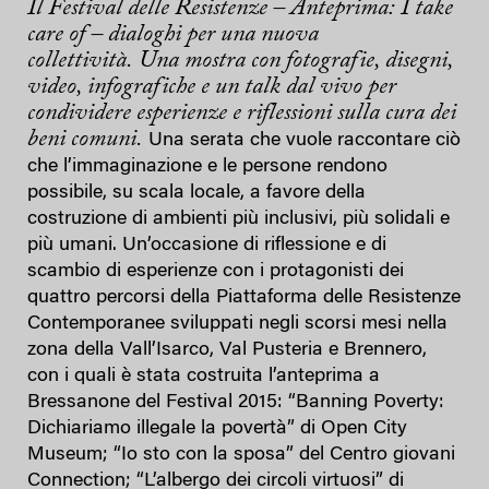
Il Festival delle Resistenze – Anteprima:
I take
care of – dialoghi per una nuova
collettività.
Una mostra con fotografie, disegni,
video, infografiche e un talk dal vivo per
condividere esperienze e riflessioni sulla cura dei
beni comuni.
Una serata che vuole raccontare ciò
che l’immaginazione e le persone rendono
possibile, su scala locale, a favore della
costruzione di ambienti più inclusivi, più solidali e
più umani. Un’occasione di riflessione e di
scambio di esperienze con i protagonisti dei
quattro percorsi della Piattaforma delle Resistenze
Contemporanee sviluppati negli scorsi mesi nella
zona della Vall’Isarco, Val Pusteria e Brennero,
con i quali è stata costruita l’anteprima a
Bressanone del Festival 2015: “Banning Poverty:
Dichiariamo illegale la povertà” di Open City
Museum; “Io sto con la sposa” del Centro giovani
Connection; “L’albergo dei circoli virtuosi” di