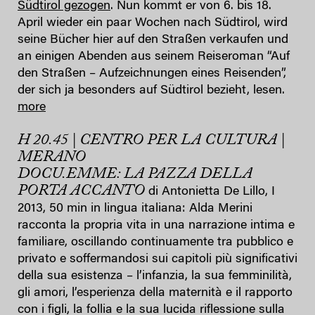
Südtirol gezogen
. Nun kommt er von 6. bis 18.
April wieder ein paar Wochen nach Südtirol, wird
seine Bücher hier auf den Straßen verkaufen und
an einigen Abenden aus seinem Reiseroman “Auf
den Straßen – Aufzeichnungen eines Reisenden”,
der sich ja besonders auf Südtirol bezieht, lesen.
more
H 20.45 | CENTRO PER LA CULTURA |
MERANO
DOCU.EMME: LA PAZZA DELLA
PORTA ACCANTO
di Antonietta De Lillo, I
2013, 50 min in lingua italiana: Alda Merini
racconta la propria vita in una narrazione intima e
familiare, oscillando continuamente tra pubblico e
privato e soffermandosi sui capitoli più significativi
della sua esistenza – l’infanzia, la sua femminilità,
gli amori, l’esperienza della maternità e il rapporto
con i figli, la follia e la sua lucida riflessione sulla