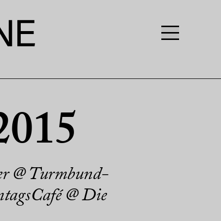
2015
ner @ Turmbund-
ntagsCafé @ Die