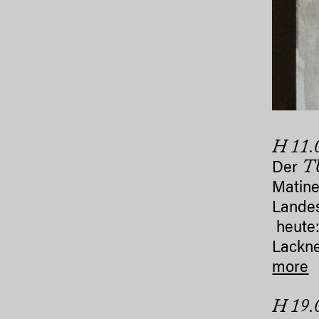
H 11
T
Der
Matin
Landes
heute:
Lackne
more
H 19