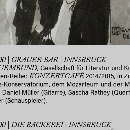
.00 | GRAUER BÄR | INNSBRUCK
URMBUND
, Gesellschaft für Literatur und 
KONZERTCAFÉ
een-Reihe:
2014/2015, in Z
-Konservatorium, dem Mozarteum und der Mus
 Daniel Müller (Gitarre), Sascha Rathey (Quer
r (Schauspieler).
.00 | DIE BÄCKEREI | INNSBRUCK