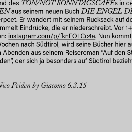
TON/NOT SONNTAGSCAFÉ
nd des
s in d
EN
DIE ENGEL D
aus seinem neuen Buch
poet. Er wandert mit seinem Rucksack auf d
mmelt Eindrücke, die er niederschreibt. Vor 1+
en:
instagram.com/p/
fknFOLCc4a
. Nun kommt e
ochen nach Südtirol, wird seine Bücher hier 
n Abenden aus seinem Reiseroman “Auf den S
den”, der sich ja besonders auf Südtirol bezieht
Nico Feiden by Giacomo 6.3.15