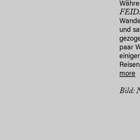
Währe
FEID
Wander
und sa
gezog
paar W
einige
Reisen
more
Bild: 