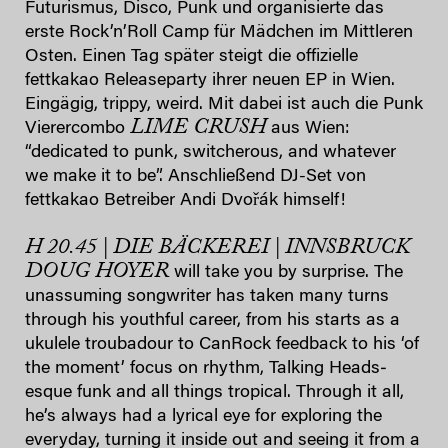
Futurismus, Disco, Punk und organisierte das
erste Rock’n’Roll Camp für Mädchen im Mittleren
Osten. Einen Tag später steigt die offizielle
fettkakao Releaseparty ihrer neuen EP in Wien.
Eingägig, trippy, weird. Mit dabei ist auch die Punk
LIME CRUSH
Vierercombo
aus Wien:
“dedicated to punk, switcherous, and whatever
we make it to be”. Anschließend DJ-Set von
fettkakao Betreiber Andi Dvořák himself!
H 20.45 | DIE BÄCKEREI | INNSBRUCK
DOUG HOYER
will take you by surprise. The
unassuming songwriter has taken many turns
through his youthful career, from his starts as a
ukulele troubadour to Can­Rock feedback to his ‘of
the moment’ focus on rhythm, Talking Heads­
esque funk and all things tropical. Through it all,
he’s always had a lyrical eye for exploring the
everyday, turning it inside out and seeing it from a