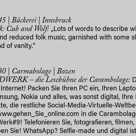
5 | Bäckerei | Innsbruck
k: Cub and Wolf:
„Lots of words to describe wh
nd reduced folk music, garnished with some sl
d of vanity.“
0 | Carmabolage | Bozen
ERK – die Lesebühne der Carambolage:
D
 Internet! Packen Sie Ihren PC ein, Ihren Lapto
amsung, Nokia und alles, was sonst digital, Ihr
te, die restliche Social-Media-Virtuelle-Wel
tbe
ww.gehen_Sie_online.com in die Carambolag
rk#9! Telefonieren Sie, fotografieren, filme
en Sie! WhatsApp? Selfie-made und digital ist