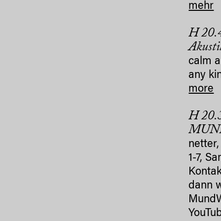
mehr
H 20.4
Akusti
calm a
any kin
more
H 20.3
MUNDW
netter,
1-7, S
Kontak
dann w
MundWe
YouTub