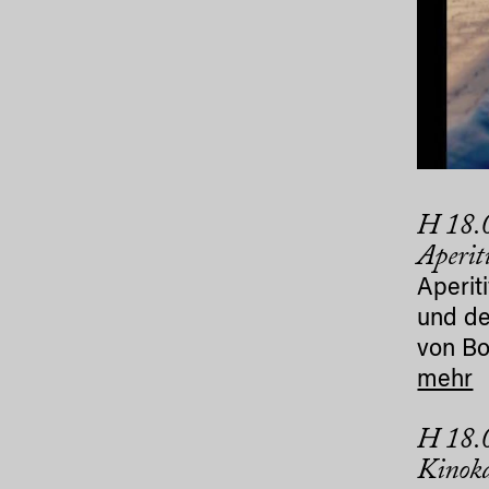
H 18.0
Aperit
Aperit
und de
von Bo
mehr
H 18.0
Kinok