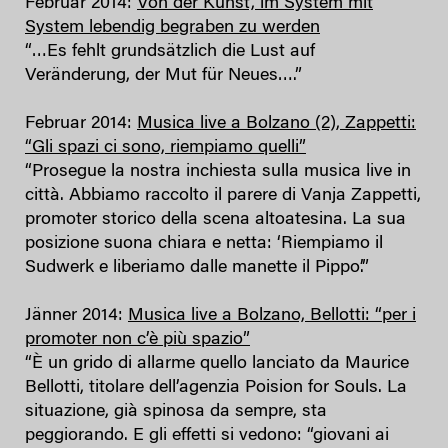
Februar 2014:
Von der Kunst, im System mit
System lebendig begraben zu werden
“…Es fehlt grundsätzlich die Lust auf
Veränderung, der Mut für Neues….”
Februar 2014:
Musica live a Bolzano (2), Zappetti:
“Gli spazi ci sono, riempiamo quelli”
“Prosegue la nostra inchiesta sulla musica live in
città. Abbiamo raccolto il parere di Vanja Zappetti,
promoter storico della scena altoatesina. La sua
posizione suona chiara e netta: ‘Riempiamo il
Sudwerk e liberiamo dalle manette il Pippo’.”
Jänner 2014:
Musica live a Bolzano, Bellotti: “per i
promoter non c’è più spazio”
“È un grido di allarme quello lanciato da Maurice
Bellotti, titolare dell’agenzia Poision for Souls. La
situazione, già spinosa da sempre, sta
peggiorando. E gli effetti si vedono: “giovani ai