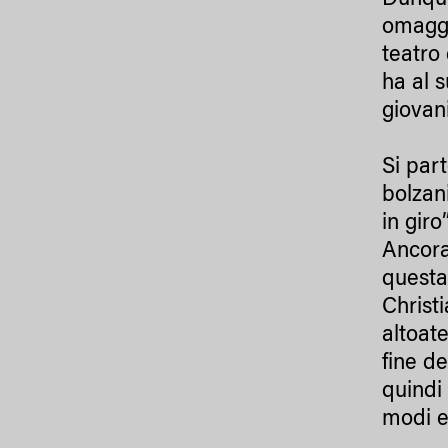
Dunque
omaggi
teatro 
ha al 
giovan
Si par
bolzan
in gir
Ancora
questa
Christ
altoate
fine d
quindi
modi e