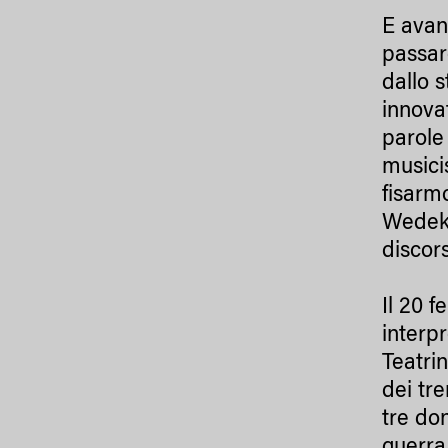
E avan
passar
dallo 
innova
parole
musici
fisarm
Wedeki
discor
Il 20 f
interp
Teatri
dei tre
tre don