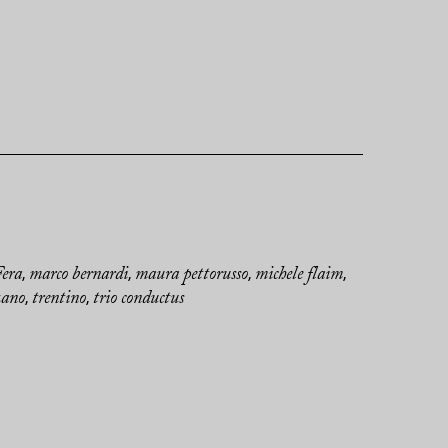
Fera
marco bernardi
maura pettorusso
michele flaim
,
,
,
,
zano
trentino
trio conductus
,
,