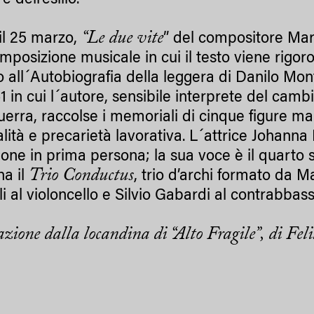
e dell’esilio.
“Le due vite
 il 25 marzo,
” del compositore Mar
mposizione musicale in cui il testo viene rigor
to all´Autobiografia della leggera di Danilo Mon
61 in cui l´autore, sensibile interprete del ca
erra, raccolse i memoriali di cinque figure ma
alità e precarietà lavorativa. L´attrice Johann
ione in prima persona; la sua voce è il quarto 
Trio Conductus
a il
, trio d’archi formato da M
li al violoncello e Silvio Gabardi al contrabbas
azione dalla locandina di “Alto Fragile”, di Fel