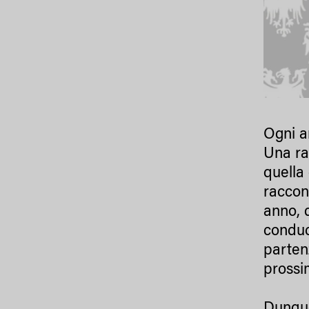
Ogni a
Una ra
quella 
raccon
anno, 
conduc
parten
prossi