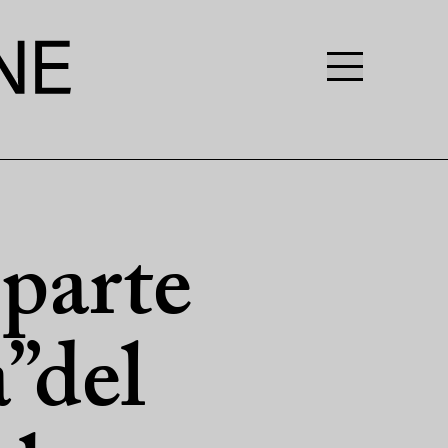
 parte
a”del