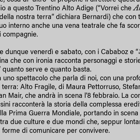
, cosa di “altro” ci propone il direttore quest’
Al
o a questo Trentino Alto Adige (“Vorrei che
della nostra terra” dichiara Bernardi) che con t
suo interno anche una vena teatrale che fa sc
i compagnie.
te dunque venerdì e sabato, con i Cababoz e “
ina che con ironia racconta personaggi e stori
o” quanto serve e quanto basta.
 uno spettacolo che parla di noi, con una profo
 terra: Alto Fragile, di Maura Pettorruso, Stef
ian Mair, che andrà in scena l’8 febbraio. La c
sini racconterà la storia della complessa eredi
ella Prima Guerra Mondiale, portando in scena p
 tra due culture e due mondi che, seppur lontani
 forme di comunicare per convivere.