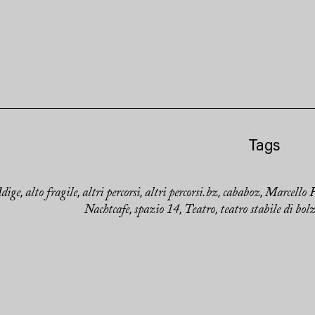
Tags
Adige
alto fragile
altri percorsi
altri percorsi.bz
cababoz
Marcello 
,
,
,
,
,
Nachtcafe
spazio 14
Teatro
teatro stabile di bol
,
,
,