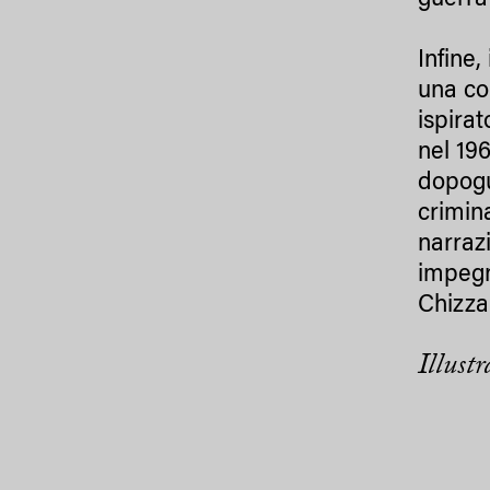
guerra 
Infine,
una co
ispira
nel 19
dopogu
crimin
narraz
impegn
Chizza
Illustr