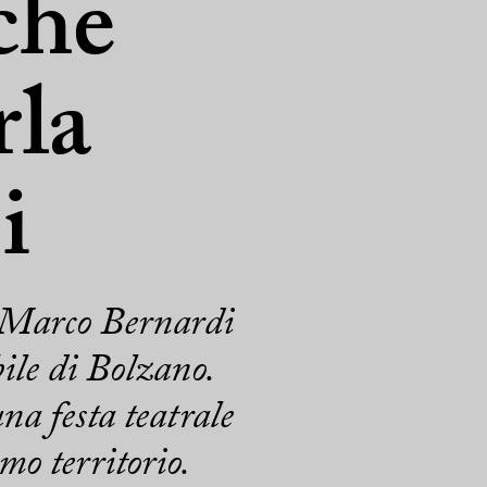
che
rla
i
, Marco Bernardi
bile di Bolzano.
na festa teatrale
imo territorio.