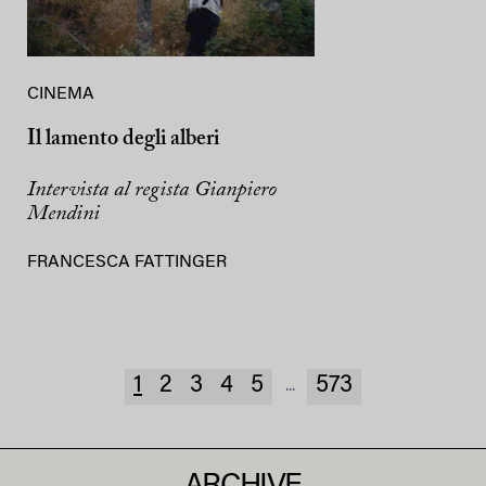
CINEMA
Il lamento degli alberi
Intervista al regista Gianpiero
Mendini
FRANCESCA FATTINGER
1
2
3
4
5
573
...