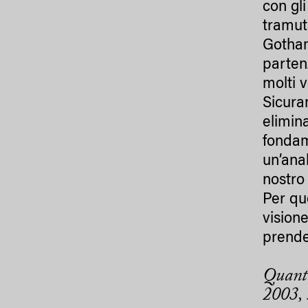
con gli
tramut
Gotham
parten
molti v
Sicura
elimin
fondam
un’ana
nostro
Per qu
vision
prende
Quanto
2003
,