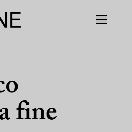
co
a fine