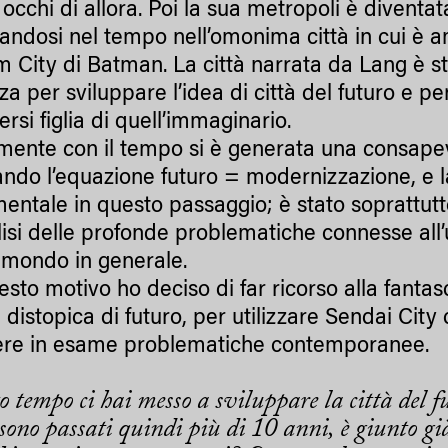
 occhi di allora. Poi la sua metropoli è divent
andosi nel tempo nell’omonima città in cui è
 City di Batman. La città narrata da Lang è sta
za per sviluppare l’idea di città del futuro e p
ersi figlia di quell’immaginario.
mente con il tempo si è generata una consapev
ando l’equazione futuro = modernizzazione, e l
entale in questo passaggio; è stato soprattutt
lisi delle profonde problematiche connesse all’
 mondo in generale.
esto motivo ho deciso di far ricorso alla fantas
e distopica di futuro, per utilizzare Sendai Cit
re in esame problematiche contemporanee.
 tempo ci hai messo a sviluppare la città del fu
s
ono pass
ati quindi
più di 10 anni
,
è
giunto gi