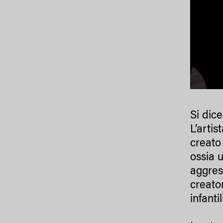
Si dic
L’artis
creato
ossia u
aggress
creato
infanti