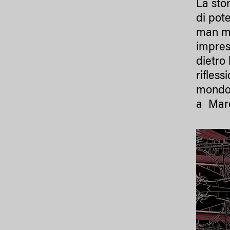
La sto
di pot
man ma
impres
dietro
rifless
mondo
a Marc