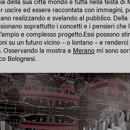
ria della sua città mondo è tutta nella testa di
er uscire ed essere raccontata con immagini, pa
no realizzando e svelando al pubblico. Della
sionano soprattutto i concetti e i pensieri che 
 l’ampio e complesso progetto.Essi possono sti
ioni su un futuro vicino – o lontano – e renderc
. Osservando la mostra a
Merano
mi sono sor
o Bolognesi.