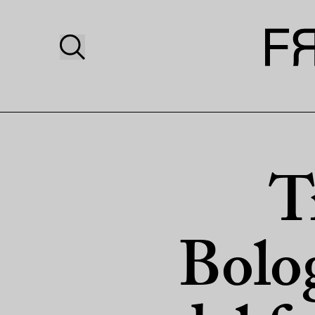
T
Bolog