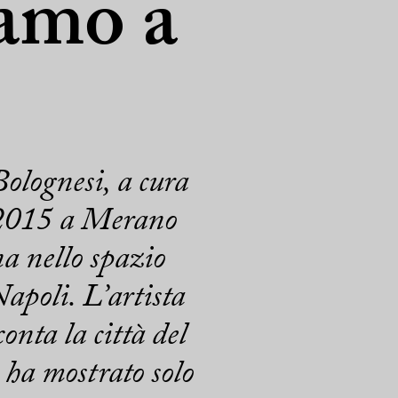
iamo a
Bolognesi, a cura
o 2015 a Merano
na nello spazio
poli. L’artista
onta la città del
 ha mostrato solo