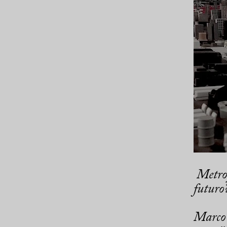
Metrop
futuro
Marco 