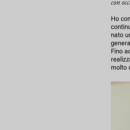
con oc
Ho com
contin
nato u
genera
Fino a
realiz
molto 