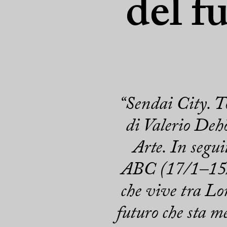
del f
“Sendai City. To
di Valerio Deh
Arte. In segui
ABC (17/1–15/2
che vive tra Lon
futuro che sta m