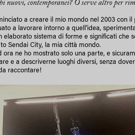
chi nuovi, contemporane
i
? O serve altro per ri
inciato a creare il mio mondo nel 2003 con il
uato a lavorare intorno a quell’idea, sperimenta
n elaborato sistema di forme e significati che 
to Sendai City, la mia città mondo.
d ora ne ho mostrato solo una parte, e sicurame
zare e a descriverne luoghi diversi, senza dove
da raccontare!