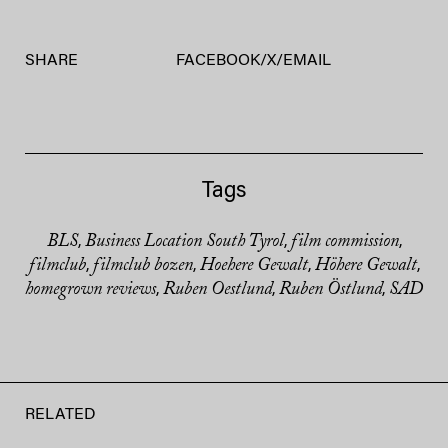
SHARE
FACEBOOK
/
X
/
EMAIL
Tags
BLS
Business Location South Tyrol
film commission
,
,
,
filmclub
filmclub bozen
Hoehere Gewalt
Höhere Gewalt
,
,
,
,
homegrown reviews
Ruben Oestlund
Ruben Östlund
SAD
,
,
,
RELATED