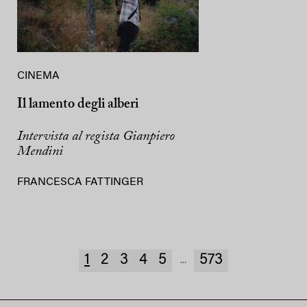
CINEMA
Il lamento degli alberi
Intervista al regista Gianpiero
Mendini
FRANCESCA FATTINGER
1
2
3
4
5
573
...