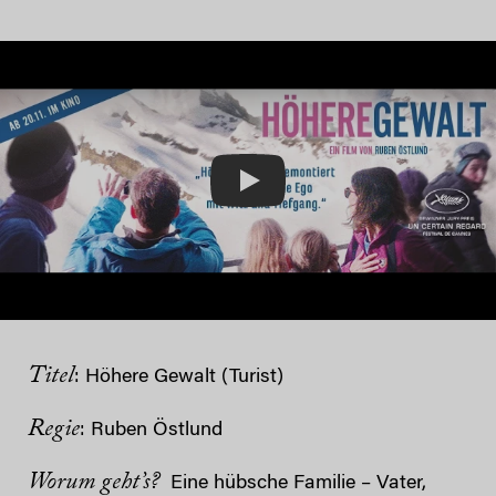
Play
Titel
: Höhere Gewalt (Turist)
Regie
: Ruben Östlund
Worum geht’s?
Eine hübsche Familie – Vater,