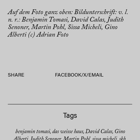
Auf dem Foto ganz oben: Bildunterschrift: v. l.
n. r.: Benjamin Tomasi, David Calas, Judith
Senoner, Martin Pohl, Sissa Micheli, Gino
Alberti
(c) Adrian Foto
SHARE
FACEBOOK
/
X
/
EMAIL
Tags
benjamin tomasi
das weisse haus
David Calas
Gino
,
,
,
Alberti
Judith Senoner
Martin Pohl
sissa micheli
skb
,
,
,
,
,