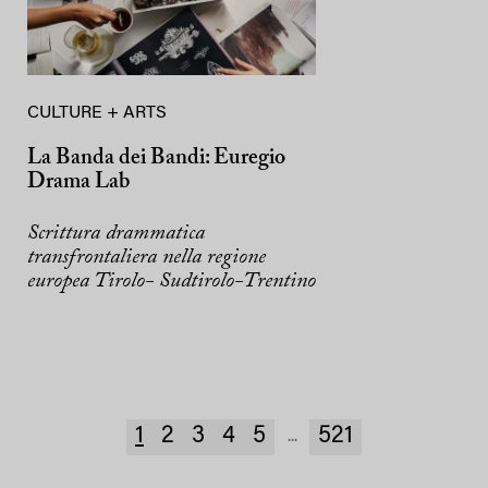
CULTURE + ARTS
La Banda dei Bandi: Euregio
Drama Lab
Scrittura drammatica
transfrontaliera nella regione
europea Tirolo- Sudtirolo-Trentino
1
2
3
4
5
521
...