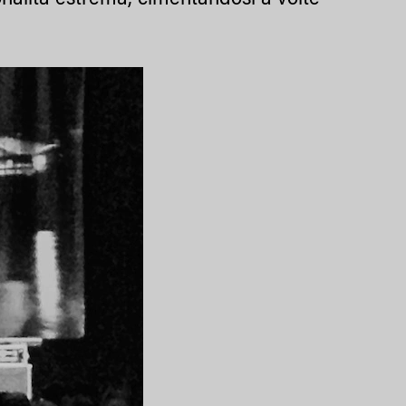
onalità estrema, cimentandosi a volte