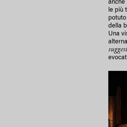
anche 
le più 
potuto 
della 
Una vi
altern
suggest
evocat