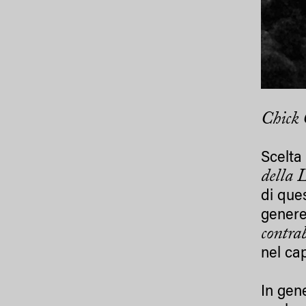
Chick 
Scelta 
della 
di que
genere
contra
nel ca
In gen