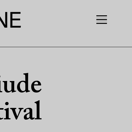
iude
tival