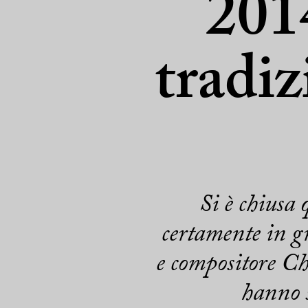
201
tradiz
Si è chiusa
certamente in gr
e compositore Ch
hanno s