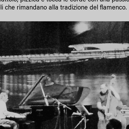
cattolo, pizzica e tocca le corde con una passi
oli che rimandano alla tradizione del flamenco.