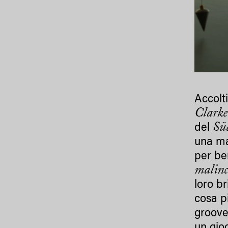
Accolt
Clark
Sü
del
una ma
per be
malinc
loro br
cosa p
groove