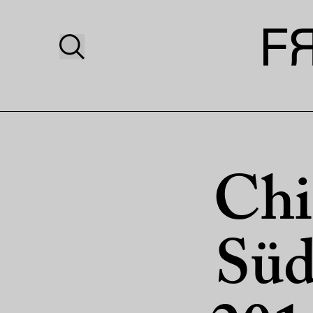
Chi
Südt