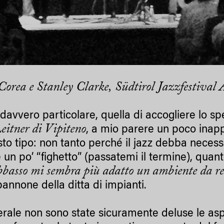
Corea e Stanley Clarke, Südtirol Jazzfestival
davvero particolare, quella di accogliere lo spe
Leitner di Vipiteno
, a mio parere un poco inap
sto tipo: non tanto perché il jazz debba nece
 un po’ “fighetto” (passatemi il termine), qua
bbasso mi sembra più adatto un ambiente da r
pannone della ditta di impianti.
erale non sono state sicuramente deluse le asp