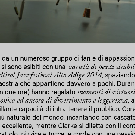
i da un numeroso gruppo di fan e di appassion
e
varietà di pezzi strabi
si sono esibiti con una
dtirol Jazzfestival Alto Adige 2014
, spaziando
estria che appartiene davvero a pochi. Durante
momenti di virtuosi
n due ore) hanno regalato
onica ed ancora di divertimento e leggerezza
, 
illante capacità di intrattenere il pubblico. Co
iù naturale del mondo, incantando con cascat
 eccellente, mentre Clarke si diletta con il c