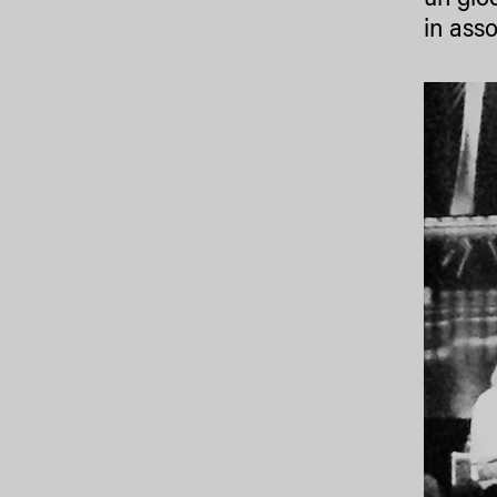
un gio
in ass