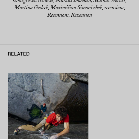
homegrown reviews
Markus Imboden
Markus Werner
,
,
,
Martina Gedeck
Maximilian Simonischek
recensione
,
,
,
Recensioni
Rezension
,
RELATED