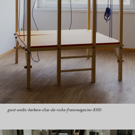
guest-unibz-barbara-elias-da-rocha-franzmagazine-8505