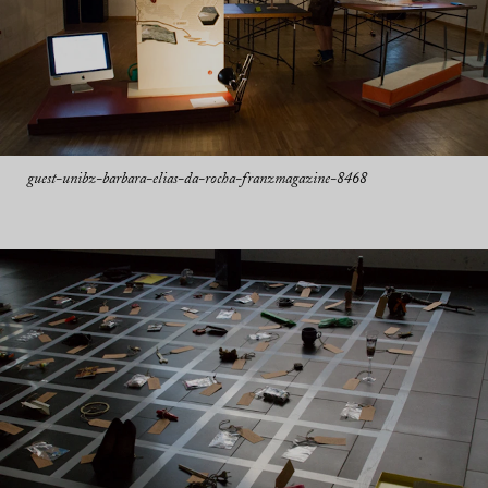
guest-unibz-barbara-elias-da-rocha-franzmagazine-8468