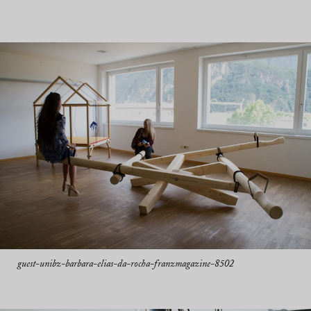
guest-unibz-barbara-elias-da-rocha-franzmagazine-8502