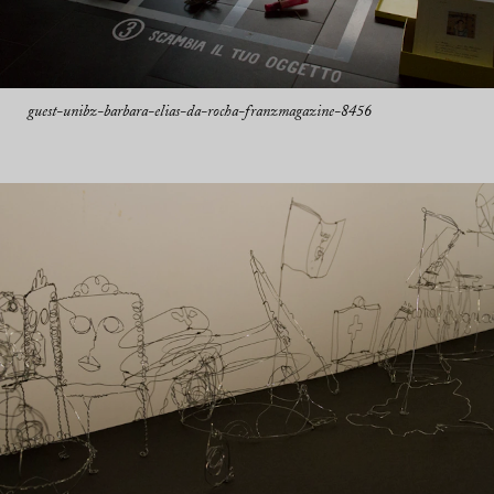
guest-unibz-barbara-elias-da-rocha-franzmagazine-8456