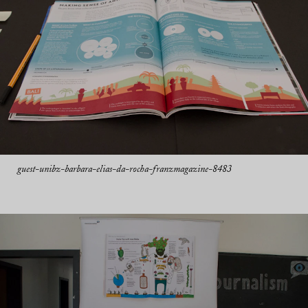
guest-unibz-barbara-elias-da-rocha-franzmagazine-8483