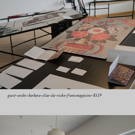
guest-unibz-barbara-elias-da-rocha-franzmagazine-8519