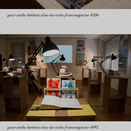
guest-unibz-barbara-elias-da-rocha-franzmagazine-8506
guest-unibz-barbara-elias-da-rocha-franzmagazine-8491