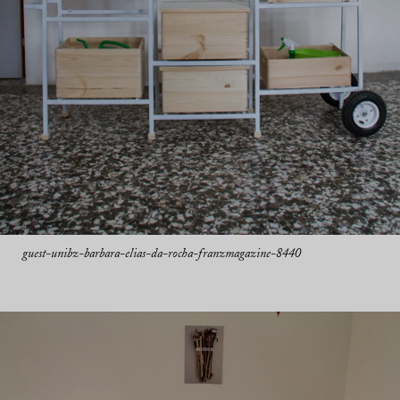
guest-unibz-barbara-elias-da-rocha-franzmagazine-8440