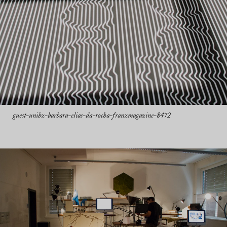
guest-unibz-barbara-elias-da-rocha-franzmagazine-8472