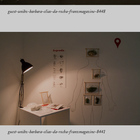
guest-unibz-barbara-elias-da-rocha-franzmagazine-8448
guest-unibz-barbara-elias-da-rocha-franzmagazine-8441