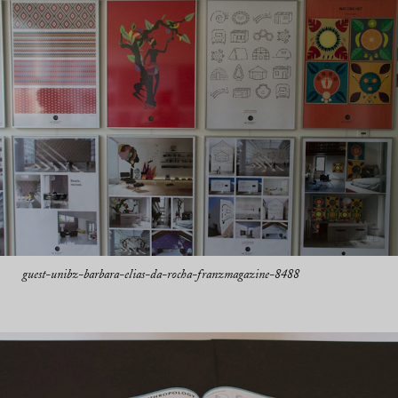
guest-unibz-barbara-elias-da-rocha-franzmagazine-8488