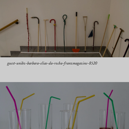
guest-unibz-barbara-elias-da-rocha-franzmagazine-8520