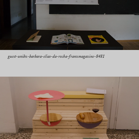
guest-unibz-barbara-elias-da-rocha-franzmagazine-8481