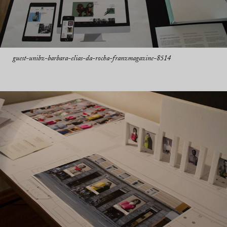
guest-unibz-barbara-elias-da-rocha-franzmagazine-8514