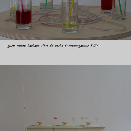
guest-unibz-barbara-elias-da-rocha-franzmagazine-8436