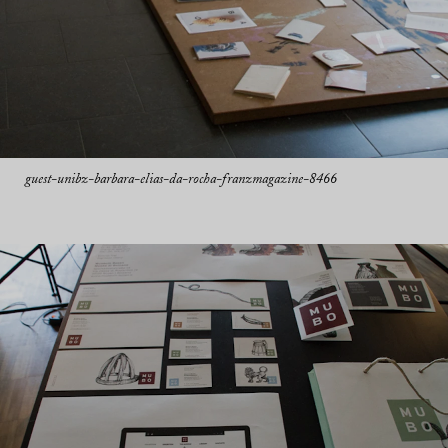
guest-unibz-barbara-elias-da-rocha-franzmagazine-8466