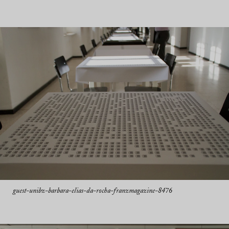
guest-unibz-barbara-elias-da-rocha-franzmagazine-8476