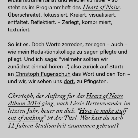
Multiinstrumentalist und Medienkünstler – so
Heart of Noise
steht es im Programmheft des
.
Überschreitet, fokussiert. Kreiert, visualisiert,
entfaltet. Reflektiert. – Zerlegt, komprimiert,
texturiert.
So ist es. Doch Worte zerreden, zerlegen – auch –
wie
mein Redaktionskollege
zu sagen pflegte und
pflegt. Und ich sage: “vielmehr sollten wir
zunächst einmal hören –”, also zurück auf Start:
an
Christoph Fügenschuh
das Wort und den Ton –
und wir, wir sehen uns
dort
, zu Pfingsten.
Christoph, der Auftrag für das
Heart of Noise
Album 2014
ging, nach Lissie Rettenwander im
letzten Jahr, heuer an dich. “
How to make stuff
out of nothing
” ist der Titel. Was hast du nach
11 Jahren Studioarbeit zusammen gebraut?