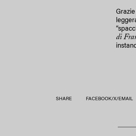
Grazie 
legger
“spacc
di Fr
instanc
SHARE
FACEBOOK
/
X
/
EMAIL