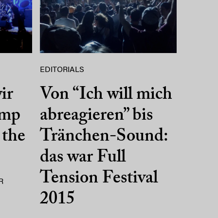
EDITORIALS
ir
Von “Ich will mich
imp
abreagieren” bis
 the
Tränchen-Sound:
das war Full
Tension Festival
R
2015