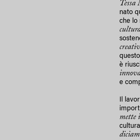
Tessa 
nato qu
che lo
cultur
sosten
creati
questo
è riusc
innov
e comp
Il lavo
import
mette 
cultura
diciam