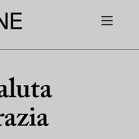
aluta
razia