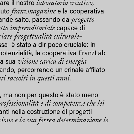
laboratorio creativo
are il nostro
,
franzmagazine
ibuto
e la cooperativa
progetto
rande salto, passando da
tto imprenditoriale
capace di
ciare progettualità culturale-
ssa è stato a dir poco cruciale: in
 potenzialità, la cooperativa FranzLab
visione carica di energia
 la sua
do, percorrendo un crinale affilato
ti raccolti in questi anni
.
inte, ma non per questo è stato meno
professionalità e di competenze che lei
i nella costruzione di progetti
zione e la sua ferrea determinazione le