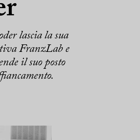
er
der lascia la sua
rativa FranzLab e
nde il suo posto
fiancamento.