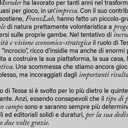
Moroder
ha lavorato per tanti anni nel trasform
impresa
asi per gioco, in un’
. Con il suo contr
FranzLab
 sostiene,
, hanno fatto un piccolo-g
ale
proge
di natura prettamente volontaristica a
incro
ersi sulle proprie gambe. Nel tentativo di
vità e visione economico-strategica
il ruolo di Te
 “incrocio”, ricco d’insidie ma anche di enormi
ita a costruire la sua piattaforma, la sua casa,
ativa
. Una scommessa che stiamo ancora giocan
importanti risulta
lesso, ma incoraggiati dagli
ro di Tessa si è svolto per lo più dietro le qu
tipo di 
ante. Anzi, essendo consapevoli che il
in campo
sono e saranno sempre più determinant
per la sua dedi
li ed editoriali solidi e duraturi,
o due volte grazie
.