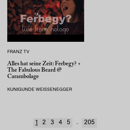
FRANZ TV
Alles hat seine Zeit: Ferbegy? +
The Fabulous Beard @
Carambolage
KUNIGUNDE WEISSENEGGER
1
2
3
4
5
205
...