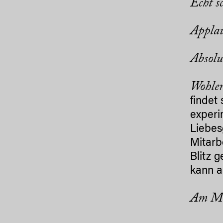
Echt s
Applau
Absol
Wohler
findet 
experi
Liebes
Mitarb
Blitz 
kann a
Am Mo