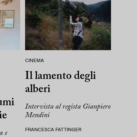
CINEMA
Il lamento degli
alberi
tumi
Intervista al regista Gianpiero
ie
Mendini
FRANCESCA FATTINGER
a e