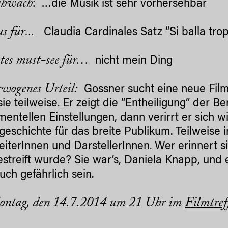
chwach
: …die Musik ist sehr vorhersehbar
s für
… Claudia Cardinales Satz “Si balla tro
utes must-see für…
nicht mein Ding
wogenes Urteil:
Gossner sucht eine neue Film
sie teilweise. Er zeigt die “Entheiligung” der 
mentellen Einstellungen, dann verirrt er sich 
geschichte für das breite Publikum. Teilweise i
eiterInnen und DarstellerInnen. Wer erinnert 
gestreift wurde? Sie war’s, Daniela Knapp, und e
uch gefährlich sein.
ntag, den 14.7.2014 um 21 Uhr im
Filmtref