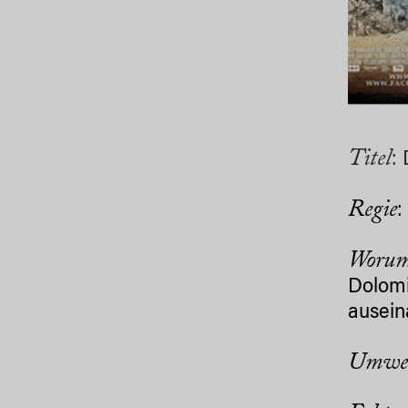
Titel
:
Regie
:
Worum
Dolomi
ausein
Umwe