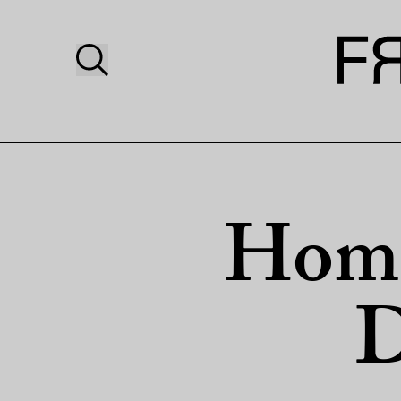
Home
D