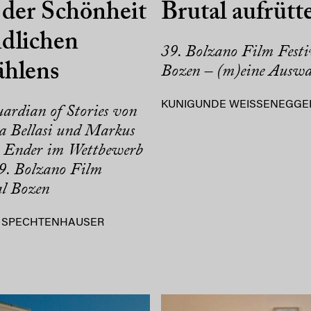
der Schönheit
Brutal aufrütt
dlichen
39. Bolzano Film Festi
ählens
Bozen – (m)eine Auswa
KUNIGUNDE WEISSENEGGE
ardian of Stories von
a Bellasi und Markus
r Ender im Wettbewerb
9. Bolzano Film
al Bozen
 SPECHTENHAUSER