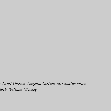
x
Ernst Gossner
Eugenia Costantini
filmclub bozen
,
,
,
,
isch
William Moseley
,