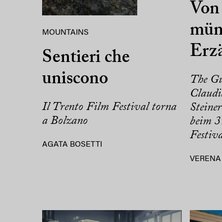
Von 
mün
MOUNTAINS
Erz
Sentieri che
uniscono
The Gu
Claudi
Il Trento Film Festival torna
Steine
a Bolzano
beim 3
Festiv
AGATA BOSETTI
VERENA