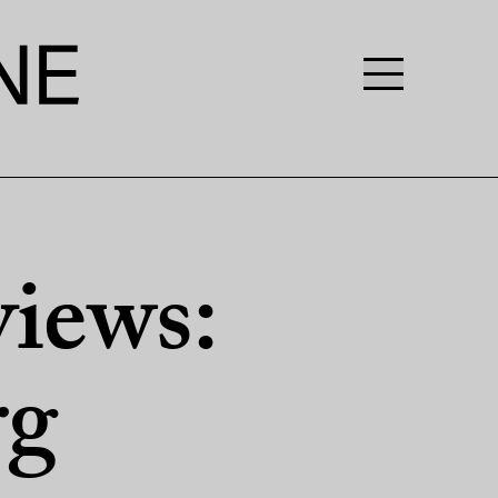
iews:
rg