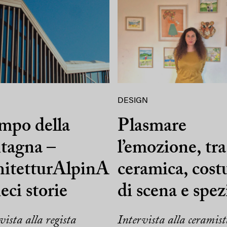
DESIGN
empo della
Plasmare
tagna –
l’emozione, tra
hitetturAlpinA
ceramica, cos
ieci storie
di scena e spez
vista alla regista
Intervista alla ceramist