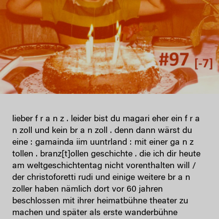
lieber f r a n z . leider bist du magari eher ein f r a
n zoll und kein br a n zoll . denn dann wärst du
eine : gamainda iim uuntrland : mit einer ga n z
tollen . branz[t]ollen geschichte . die ich dir heute
am weltgeschichtentag nicht vorenthalten will /
der christoforetti rudi und einige weitere br a n
zoller haben nämlich dort vor 60 jahren
beschlossen mit ihrer heimatbühne theater zu
machen und später als erste wanderbühne