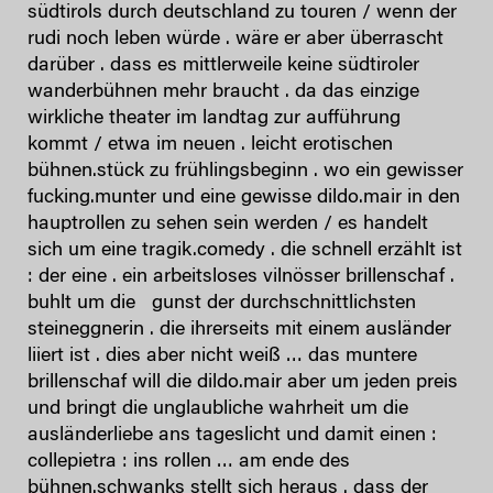
südtirols durch deutschland zu touren / wenn der
rudi noch leben würde . wäre er aber überrascht
darüber . dass es mittlerweile keine südtiroler
wanderbühnen mehr braucht . da das einzige
wirkliche theater im landtag zur aufführung
kommt / etwa im neuen . leicht erotischen
bühnen.stück zu frühlingsbeginn . wo ein gewisser
fucking.munter und eine gewisse dildo.mair in den
hauptrollen zu sehen sein werden / es handelt
sich um eine tragik.comedy . die schnell erzählt ist
: der eine . ein arbeitsloses vilnösser brillenschaf .
buhlt um die gunst der durchschnittlichsten
steineggnerin . die ihrerseits mit einem ausländer
liiert ist . dies aber nicht weiß … das muntere
brillenschaf will die dildo.mair aber um jeden preis
und bringt die unglaubliche wahrheit um die
ausländerliebe ans tageslicht und damit einen :
collepietra : ins rollen … am ende des
bühnen.schwanks stellt sich heraus . dass der