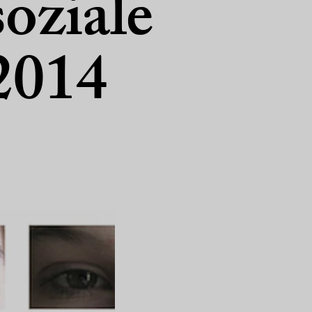
oziale
2014