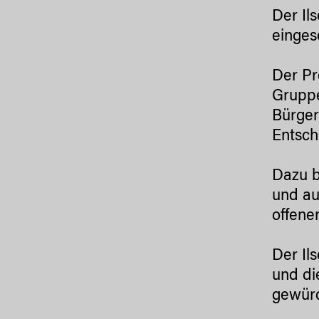
Der Il
einges
Der Pr
Gruppe
Bürger
Entsch
Dazu b
und au
offene
Der Il
und di
gewürd