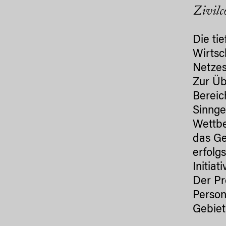
Zivilc
Die ti
Wirtsc
Netzes
Zur Üb
Bereic
Sinnge
Wettb
das Ge
erfolg
Initia
Der Pr
Person
Gebiet