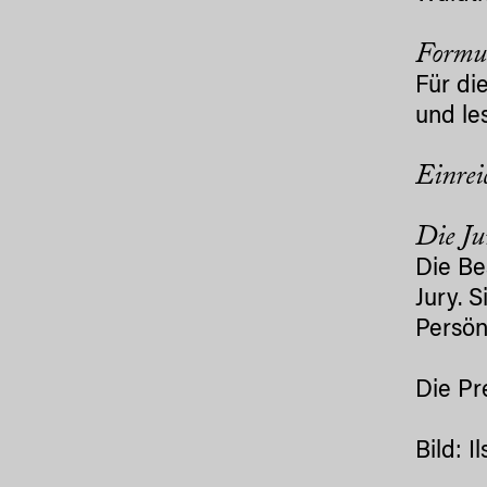
Formul
Für di
und le
Einrei
Die J
Die Be
Jury. 
Persön
Die Pr
Bild: I