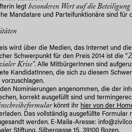
besonderen Wert auf die Beteiligung
fterin legt
sche Mandatare und Parteifunktionäre sind für d
itäten
eis wird über die Medien, das Internet und di
Z
licher Schwerpunkt für den Preis 2014 ist die “
zialer Krise”
. Alle MitbürgerInnen sind aufger
ete KandidatInnen, die sich zu diesem Schw
 vorzuschlagen.
den Nominierungen angenommen, die der inhal
echen, korrekt ausgefüllt sind und termingerec
nschreibeformular
könnt ihr
hier von der Ho
erladen. Das vollständig ausgefüllte Formular
ugesandt werden. E-Maila-Aresse: info@zivilcou
aler Stiftung, Silbergasse 15, 39100 Bozen.