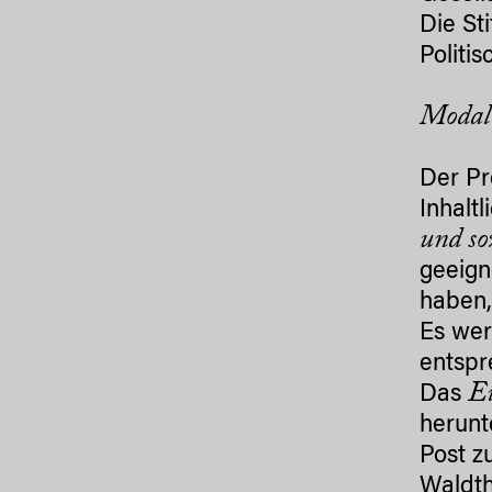
Die Sti
Politi
Modal
Der Pr
Inhalt
und so
geeign
haben,
Es wer
entspr
Ei
Das
herunt
Post z
Waldth