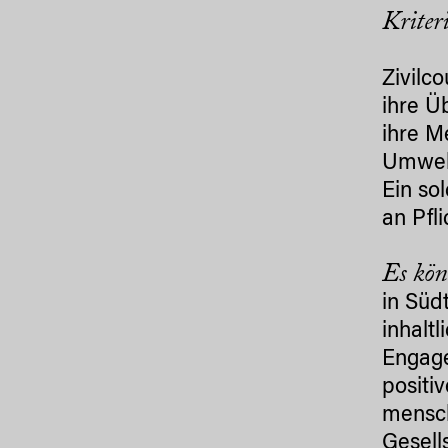
Kriter
Zivilc
ihre Ü
ihre M
Umwelt
Ein so
an Pfl
Es kön
in Süd
inhalt
Engage
positi
mensch
Gesell