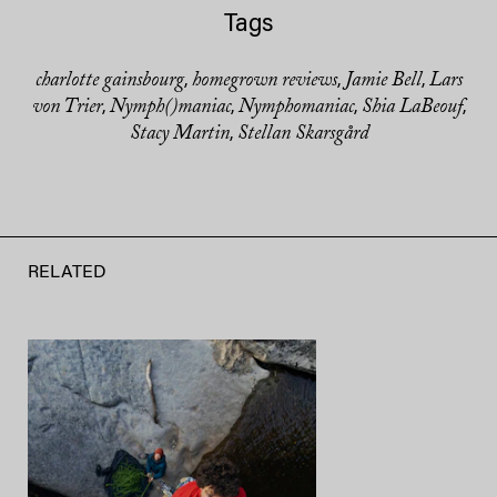
Tags
charlotte gainsbourg
homegrown reviews
Jamie Bell
Lars
,
,
,
von Trier
Nymph()maniac
Nymphomaniac
Shia LaBeouf
,
,
,
,
Stacy Martin
Stellan Skarsgård
,
RELATED