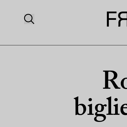
Ro
bigli