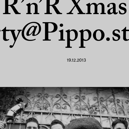
R’n’R Xmas
ty@Pippo.s
19.12.2013