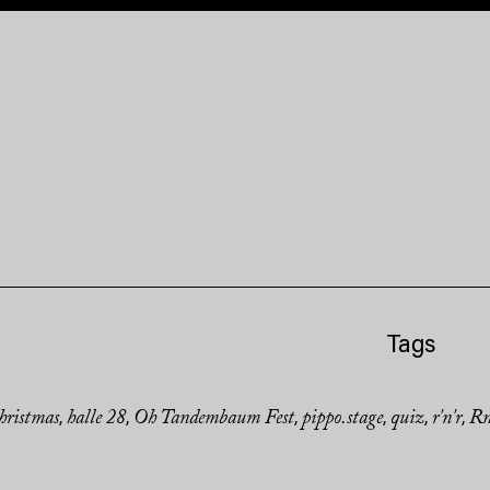
Tags
hristmas
halle 28
Oh Tandembaum Fest
pippo.stage
quiz
r'n'r
Rn
,
,
,
,
,
,