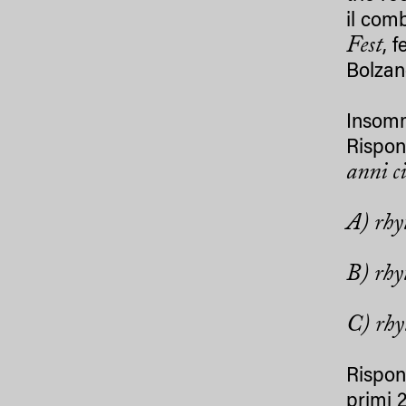
il comb
Fest
, 
Bolzano
Insomm
Rispon
anni c
A) rhy
B) rhy
C) rhy
Rispon
primi 