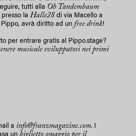
Oh Tandembaum
guire, tutti alla
Halle28
o presso la
di via Macello a
free drink
l Pippo, avrà diritto ad un
!
to per entrare gratis al Pippo.stage?
 genere musicale sviluppatosi nei primi
info@franzmagazine.com
mail a
. I
biglietto omaggio per il
casa un