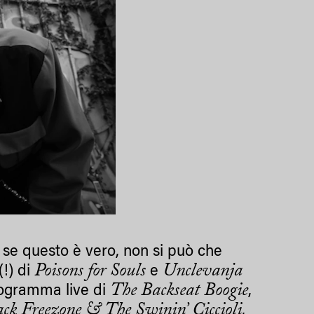
E se questo è vero, non si può che
Poisons for Souls
Unclevanja
(!) di
e
The Backseat Boogie
rogramma live di
,
ack Freezone & The Swinin’ Ciccioli
,