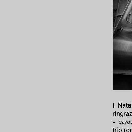
Il Nata
ringraz
vene
–
trio ro