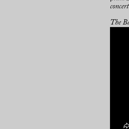
concer
The Ba