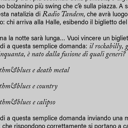
o bolzanino più swing che c’è sulla piazza. A se
Radio Tandem
festa natalizia di
, che avrà luog
: chi arriva alla Halle, esibendo il biglietto de
a la notte sarà lunga… Vuoi vincere un bigliet
il rockabilly,
di a questa semplice domanda:
inquanta, è nato dalla fusione di quali generi?
thm&blues e death metal
thm&blues e country
thm&blues e calipso
di a questa semplice domanda inviando una 
2 che rispondono correttamente si portano a 