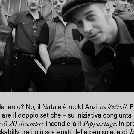
rock’n’roll
le lento? No, il Natale è rock! Anzi
. 
iare il doppio set che – su iniziativa congiunta 
rdì 20 dicembre
Pippo.stage
incendierà
il
. In p
J
ckabilly tra i più scatenati della penisola, e di