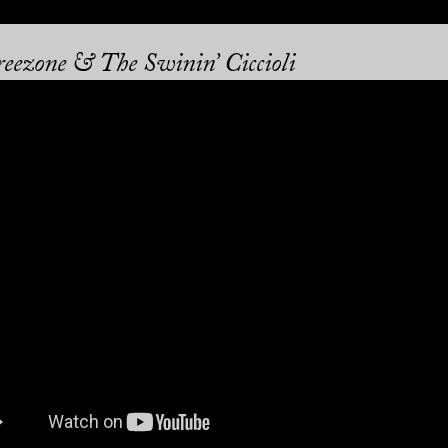
reezone & The Swinin’ Ciccioli