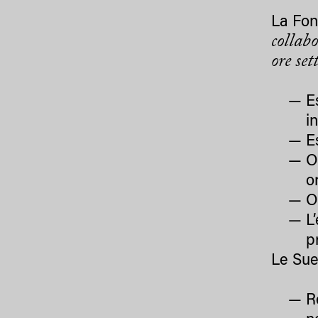
La Fo
collab
ore se
E
i
E
O
o
O
L
p
Le Sue
R