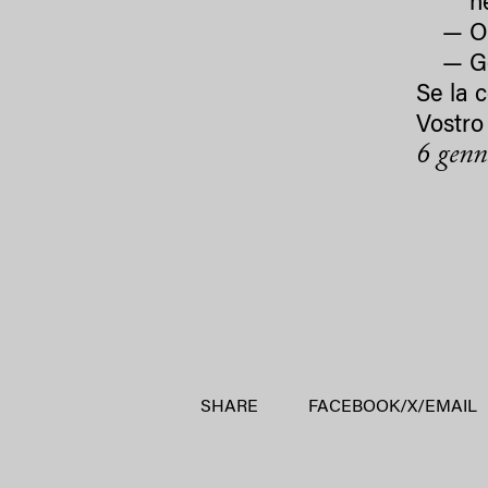
n
O
G
Se la c
Vostro 
6 genn
SHARE
FACEBOOK
/
X
/
EMAIL