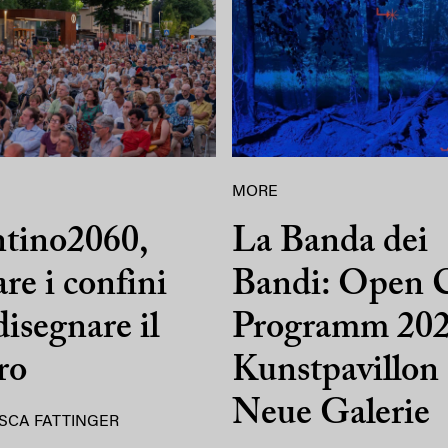
MORE
ntino2060,
La Banda dei
are i confini
Bandi: Open C
disegnare il
Programm 202
ro
Kunstpavillon
Neue Galerie
SCA FATTINGER