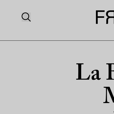
La 
M