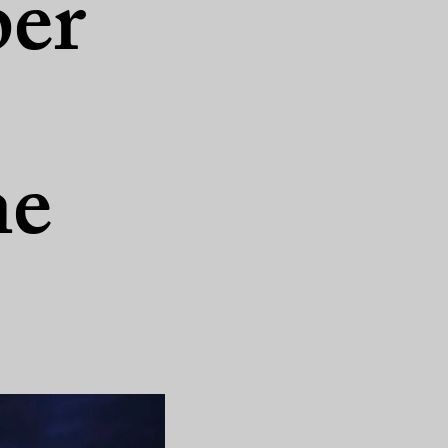
per
ne