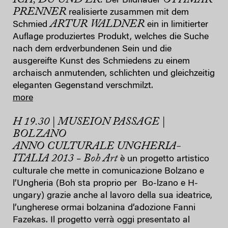
: Der Bildhauer
PRENNER
realisierte zusammen mit dem
ARTUR WALDNER
Schmied
ein in limitierter
Auflage produziertes Produkt, welches die Suche
nach dem erdverbundenen Sein und die
ausgereifte Kunst des Schmiedens zu einem
archaisch anmutenden, schlichten und gleichzeitig
eleganten Gegenstand verschmilzt.
more
H 19.30 | MUSEION PASSAGE |
BOLZANO
ANNO CULTURALE UNGHERIA-
ITALIA 2013
Boh Art
–
è un progetto artistico
culturale che mette in comunicazione Bolzano e
l’Ungheria (Boh sta proprio per Bo-lzano e H-
ungary) grazie anche al lavoro della sua ideatrice,
l’ungherese ormai bolzanina d’adozione Fanni
Fazekas. Il progetto verrà oggi presentato al