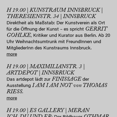
H 19.00 | KUNSTRAUM INNSBRUCK |
THERESIENSTR. 34 | INNSBRUCK
Direktheit als Maßstab: Der Kunstverein als Ort
GERRIT
für die Öffnung der Kunst – es spricht
GOHLKE
, Kritiker und Kurator aus Berlin. Ab 20
Uhr Weihnachtsumtrunk mit FreundInnen und
MitgliederInn des Kunstraums Innsbruck.
more
H 19.00 | MAXIMILIANSTR. 3 |
ARTDEPOT | INNSBRUCK
FINISSAGE
Das artdepot lädt zur
der
I AM I AM NOT von THOMAS
Ausstellung
RIESS
.
more
H 19.00 | ES GALLERY | MERAN
ICH, DU UND ER
OTHMAR