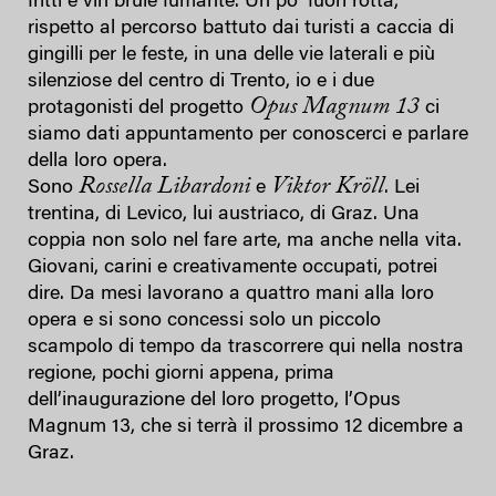
fritti e vin brulè fumante. Un po’ fuori rotta,
rispetto al percorso battuto dai turisti a caccia di
gingilli per le feste, in una delle vie laterali e più
silenziose del centro di Trento, io e i due
Opus Magnum 13
protagonisti del progetto
ci
siamo dati appuntamento per conoscerci e parlare
della loro opera.
Rossella Libardoni
Viktor Kröll
Sono
e
. Lei
trentina, di Levico, lui austriaco, di Graz. Una
coppia non solo nel fare arte, ma anche nella vita.
Giovani, carini e creativamente occupati, potrei
dire. Da mesi lavorano a quattro mani alla loro
opera e si sono concessi solo un piccolo
scampolo di tempo da trascorrere qui nella nostra
regione, pochi giorni appena, prima
dell’inaugurazione del loro progetto, l’Opus
Magnum 13, che si terrà il prossimo 12 dicembre a
Graz.