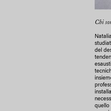
Chi son
Natali
studia
del de
tenden
esausti
tecnic
insiem
profess
install
necess
quello