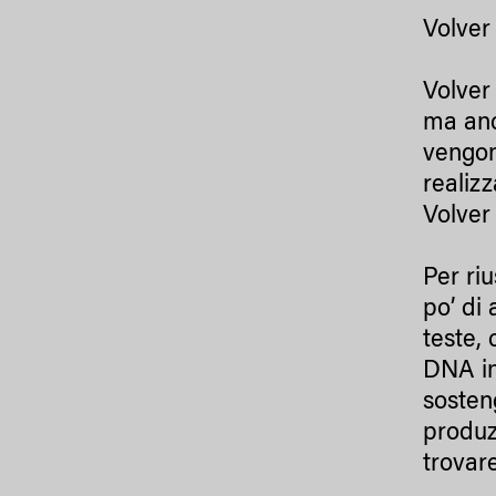
Volver 
Volver
ma anc
vengono
realizz
Volver 
Per ri
po’ di
teste, 
DNA in
sosten
produz
trovare