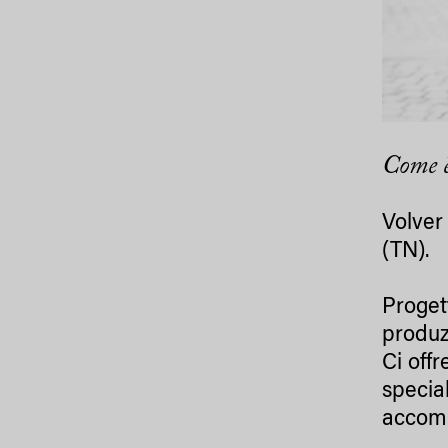
Come è
Volver
(TN).
Proget
produz
Ci off
specia
accomu