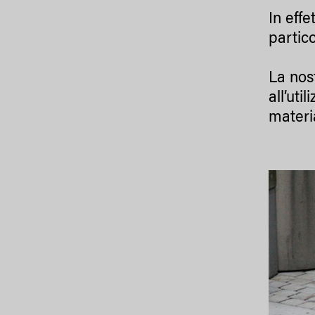
In eff
partic
La nos
all’uti
materia