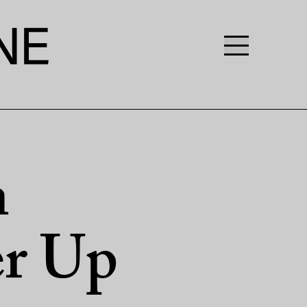
n
er Up