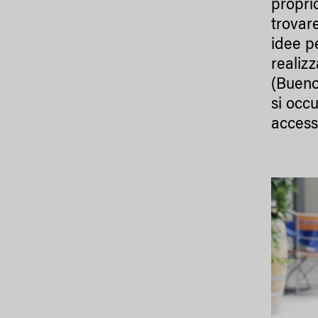
propri
trovar
idee p
realiz
(Bueno
si occ
access