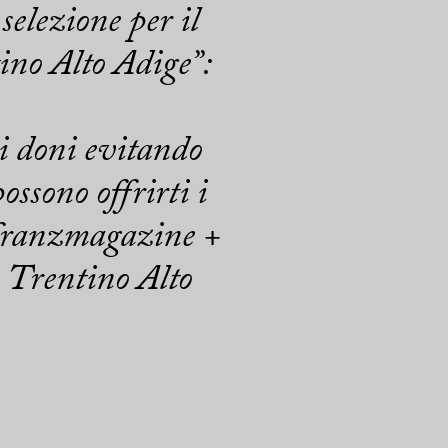
 selezione per il
ino Alto Adige”:
oi doni evitando
possono offrirti i
i franzmagazine +
n Trentino Alto