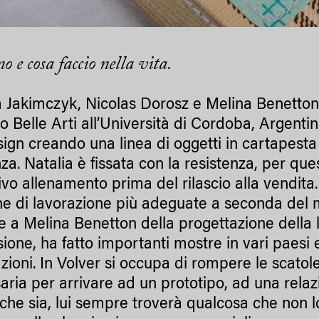
o e cosa faccio nella vita.
a Jakimczyk, Nicolas Dorosz e Melina Benetton: 
to Belle Arti all’Università di Cordoba, Argenti
sign creando una linea di oggetti in cartapest
za. Natalia è fissata con la resistenza, per qu
vo allenamento prima del rilascio alla vendita. 
he di lavorazione più adeguate a seconda del ma
e a Melina Benetton della progettazione della li
ione, ha fatto importanti mostre in vari paesi e 
azioni. In Volver si occupa di rompere le scatol
aria per arrivare ad un prototipo, ad una relaz
 che sia, lui sempre troverà qualcosa che non l