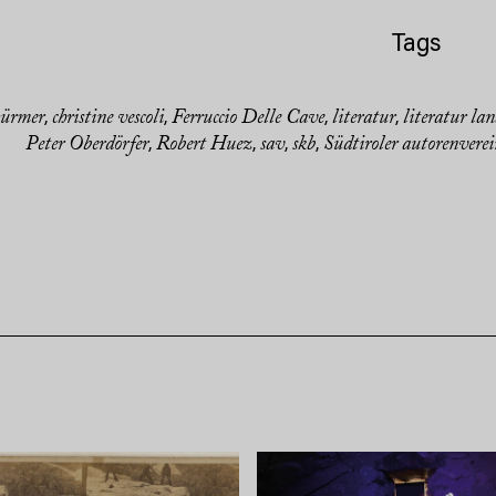
Tags
ürmer
christine vescoli
Ferruccio Delle Cave
literatur
literatur la
,
,
,
,
Peter Oberdörfer
Robert Huez
sav
skb
Südtiroler autorenvere
,
,
,
,