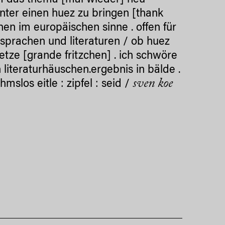
 um das thema [mal wieder] neu
unter einen huez zu bringen [thank
schen im europäischen sinne . offen für
e sprachen und literaturen / ob huez
tze [grande fritzchen] . ich schwöre
 literaturhäuschen.ergebnis in bälde .
sven koe
slos eitle : zipfel : seid /