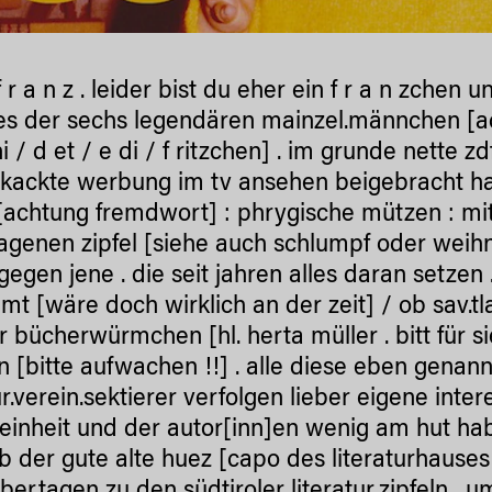
f r a n z . leider bist du eher ein f r a n zchen 
es der sechs legendären mainzel.männchen [ac
i / d et / e di / f ritzchen] . im grunde nette zd
kackte werbung im tv ansehen beigebracht hab
[achtung fremdwort] : phrygische mützen : mi
agenen zipfel [siehe auch schlumpf oder weihn
gegen jene . die seit jahren alles daran setzen 
t [wäre doch wirklich an der zeit] / ob sav.tl
r bücherwürmchen [hl. herta müller . bitt für si
n [bitte aufwachen !!] . alle diese eben genann
ur.verein.sektierer verfolgen lieber eigene inte
einheit und der autor[inn]en wenig am hut hab
b der gute alte huez [capo des literaturhauses