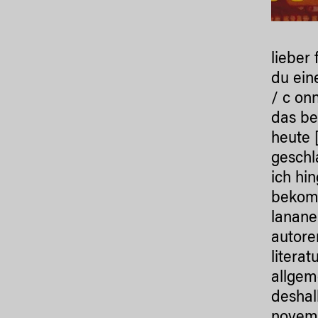
lieber 
du ein
/ c onn
das be
heute 
geschl
ich hin
bekomm
lanane
autore
literat
allgem
deshal