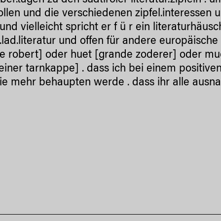
er.tagen zu den südtiroler literatur.zipfeln .
ollen und die verschiedenen zipfel.interessen 
und vielleicht spricht er f ü r ein literaturhäu
a.lad.literatur und offen für andere europäisch
e robert] oder huet [grande zoderer] oder mue
einer tarnkappe] . dass ich bei einem positiven
ie mehr behaupten werde . dass ihr alle ausnahm