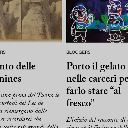
RS
BLOGGERS
anto delle
Porto il gelato
nines
nelle carceri p
farlo stare “al
una piena del Tuono le
fresco”
 custodi del Lec de
s riemergono dalle
er ricordarci che
L’inizio del racconto di 
o scelte più grandi della
che sarà il finissage dell