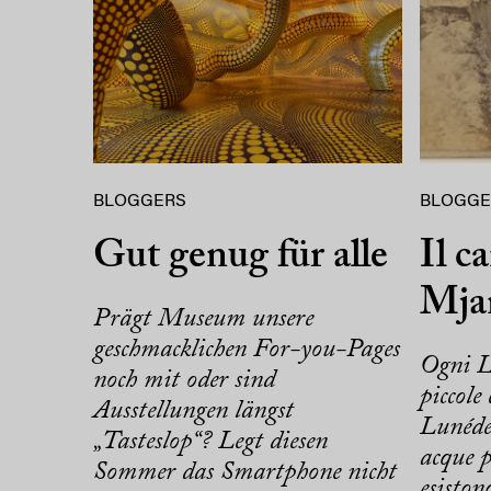
BLOGGERS
BLOGGE
Gut genug für alle
Il c
Mja
Prägt Museum unsere
geschmacklichen For-you-Pages
Ogni L
noch mit oder sind
piccole
Ausstellungen längst
Lunéde
„Tasteslop“? Legt diesen
acque p
Sommer das Smartphone nicht
esiston