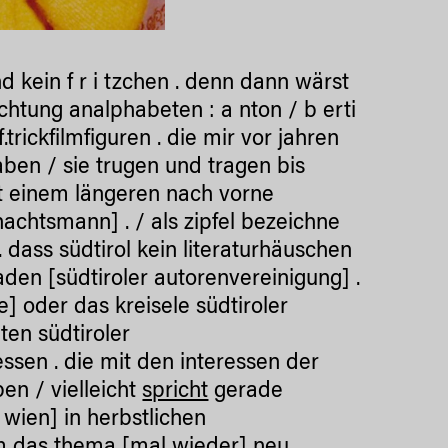
und kein f r i tzchen . denn dann wärst
htung analphabeten : a nton / b erti
f.trickfilmfiguren . die mir vor jahren
en / sie trugen und tragen bis
t einem längeren nach vorne
achtsmann] . / als zipfel bezeichne
. dass südtirol kein literaturhäuschen
aden [südtiroler autorenvereinigung] .
e] oder das kreisele südtiroler
ten südtiroler
ressen . die mit den interessen der
en / vielleicht
spricht
gerade
 wien] in herbstlichen