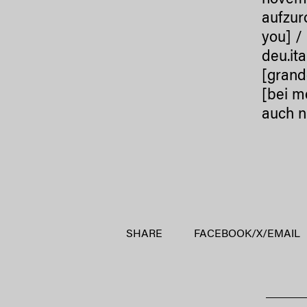
novemb
aufzur
you] / 
deu.it
[grand
[bei m
auch n
SHARE
FACEBOOK
/
X
/
EMAIL