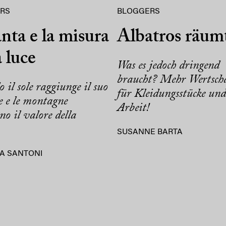
RS
BLOGGERS
nta e la misura
Albatros räum
a luce
Was es jedoch dringend
braucht? Mehr Wertsch
il sole raggiunge il suo
für Kleidungsstücke und
e e le montagne
Arbeit!
no il valore della
SUSANNE BARTA
A SANTONI