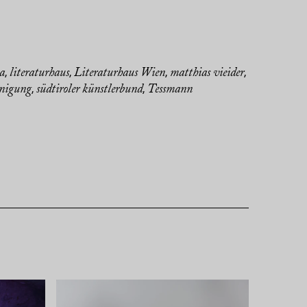
na
literaturhaus
Literaturhaus Wien
matthias vieider
,
,
,
,
inigung
südtiroler künstlerbund
Tessmann
,
,