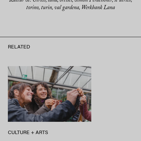
Kultur St. Ulrich
lana
ortisei
Simon Perathoner
st ulrich
,
,
,
,
,
torino
turin
val gardena
Werkbank Lana
,
,
,
RELATED
CULTURE + ARTS