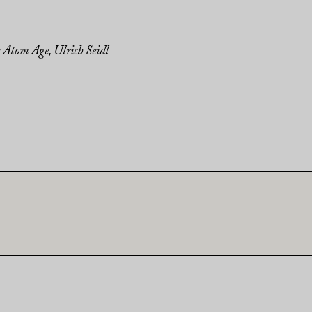
 Atom Age
Ulrich Seidl
,