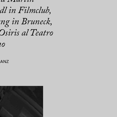
dl in Filmclub,
ung in Bruneck,
siris al Teatro
no
RANZ