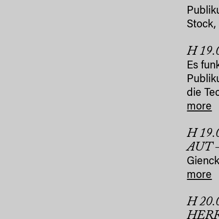
Publik
Stock,
H 19
Es fun
Publik
die Te
more
H 19
AUT 
Gienck
more
H 20
HER