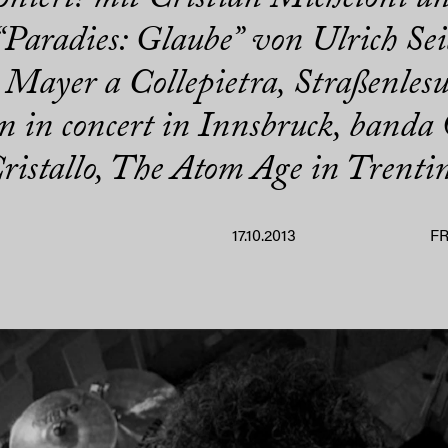
 “Paradies: Glaube” von Ulrich Sei
jo Mayer a Collepietra, Straßenles
in concert in Innsbruck, banda O
ristallo, The Atom Age in Trenti
17.10.2013
F