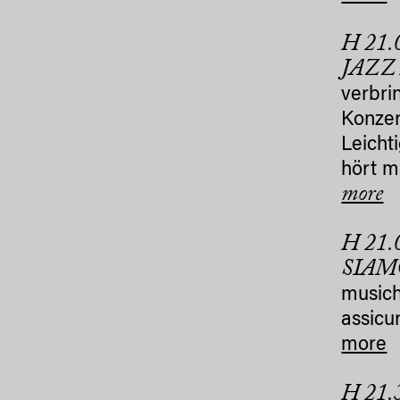
H 21
JAZZ
verbri
Konzer
Leicht
hört m
more
H 21.
SIAM
musich
assicu
more
H 21