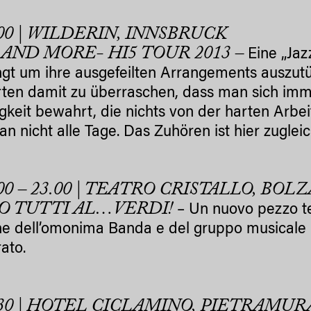
.00 | WILDERIN, INNSBRUCK
 AND MORE- HI5 TOUR 2013 –
Eine „Jaz
ngt um ihre ausgefeilten Arrangements auszutü
ten damit zu überraschen, dass man sich immer
igkeit bewahrt, die nichts von der harten Arbe
an nicht alle Tage. Das Zuhören ist hier zugl
00 – 23.00 | TEATRO CRISTALLO, BOL
O TUTTI AL…VERDI!
– Un nuovo pezzo te
e dell’omonima Banda e del gruppo musicale O
rato.
.30 | HOTEL CICLAMINO, PIETRAMUR