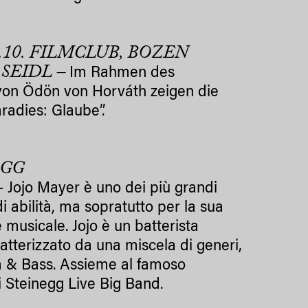
.10. FILMCLUB, BOZEN
 SEIDL –
Im Rahmen des
von Ödön von Horváth zeigen die
adies: Glaube”.
EGG
 Jojo Mayer è uno dei più grandi
 di abilità, ma sopratutto per la sua
e musicale. Jojo è un batterista
ratterizzato da una miscela di generi,
rum & Bass. Assieme al famoso
ni Steinegg Live Big Band.