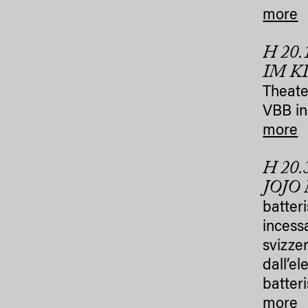
more
H 20
IM K
Theate
VBB in
more
H 20
JOJO
batteri
incessa
svizzer
dall’e
batteri
more