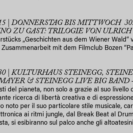
.15 | DONNERSTAG BIS MITTWOCH 30
INO ZU GAST: TRILOGIE VON ULRICH
rstücks „Geschichten aus dem Wiener Wald“ 
 Zusammenarbeit mit dem Filmclub Bozen “Par
.30 | KULTURHAUS STEINEGG, STEIN
 MAYER & STEINEGG LIVE BIG BAND
–
sti del pianeta, non solo a grazie al suo livello
nte ricerca di libertà creativa e di espression
o noto per il suo particolare stile musicale, ca
lettronica ai ritmi jungle, dal Break Beat al D
sta, si esibiranno sul palco anche gli altoatesi