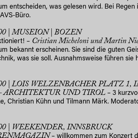
um entscheiden, was gelesen wird. Bei Regen 
 AVS-Büro.
.00 | MUSEION | BOZEN
Cristian Micheloni und Martin Nie
ktioniert! –
um bekannt erscheinen. Sie sind die guten Ge
chnik, was sie soll. Ausnahmsweise führen si
.00 | LOIS WELZENBACHER PLATZ 1,
– ARCHITEKTUR UND TIROL
– 3 kurzvo
e, Christian Kühn und Tilmann Märk. Moderator
.00 | WEEKENDER, INNSBRUCK
RENMAGAZIN
– willkommen zum Konzert d