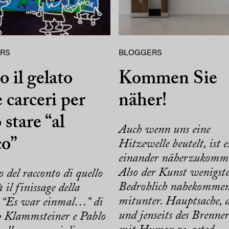
RS
BLOGGERS
o il gelato
Kommen Sie
e carceri per
näher!
 stare “al
Auch wenn uns eine
co”
Hitzewelle beutelt, ist e
einander näherzukomm
Also der Kunst wenigste
o del racconto di quello
Bedrohlich nahekomme
 il finissage della
mitunter. Hauptsache, d
 “Es war einmal…” di
und jenseits des Brenne
p Klammsteiner e Pablo