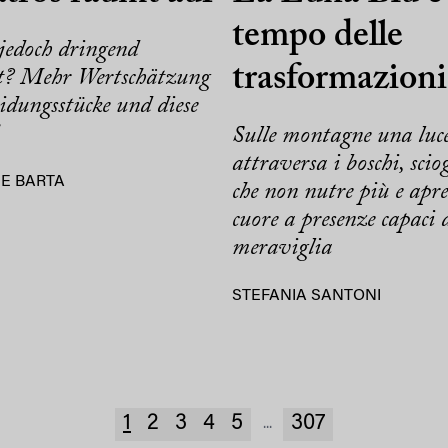
tempo delle
jedoch dringend
trasformazioni
t? Mehr Wertschätzung
idungsstücke und diese
Sulle montagne una luc
attraversa i boschi, sciog
E BARTA
che non nutre più e apre
cuore a presenze capaci 
meraviglia
STEFANIA SANTONI
1
2
3
4
5
307
...