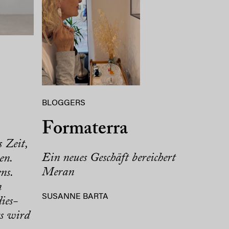
BLOGGERS
Formaterra
s Zeit,
Ein neues Geschäft bereichert
en.
Meran
ns.
n
SUSANNE BARTA
ies-
rs wird