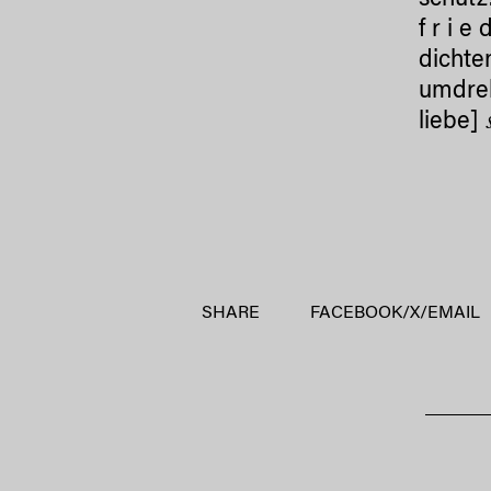
schutz
f r i e
dichten
umdreh
liebe]
SHARE
FACEBOOK
/
X
/
EMAIL