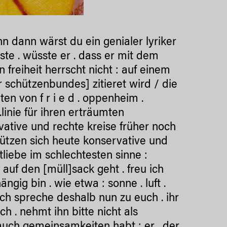
 denn dann wärst du ein genialer lyriker
te . wüsste er . dass er mit dem
nn freiheit herrscht nicht : auf einem
r schützenbundes] zitieret wird / die
en von f r i e d . oppenheim .
.linie für ihren erträumten
vative und rechte kreise früher noch
 stützen sich heute konservative und
atliebe im schlechtesten sinne :
uf den [müll]sack geht . freu ich
ig bin . wie etwa : sonne . luft .
 ich spreche deshalb nun zu euch . ihr
ch . nehmt ihn bitte nicht als