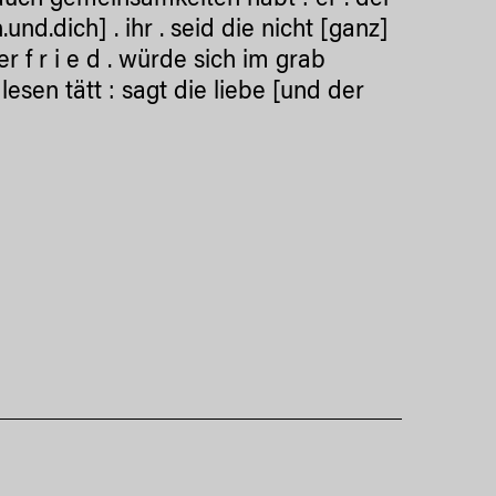
 auch gemeinsamkeiten habt : er . der
h.und.dich] . ihr . seid die nicht [ganz]
er f r i e d . würde sich im grab
esen tätt : sagt die liebe [und der