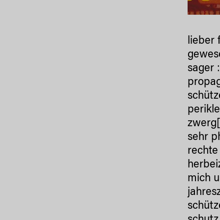
lieber 
gewese
sager :
propag
schütz
perikle
zwerg[
sehr ph
rechte 
herbei
mich u
jahresz
schütze