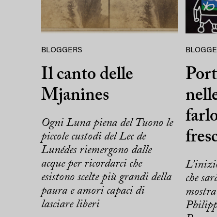
BLOGGERS
BLOGGE
Il canto delle
Port
Mjanines
nell
farlo
Ogni Luna piena del Tuono le
fres
piccole custodi del Lec de
Lunédes riemergono dalle
acque per ricordarci che
L’inizi
esistono scelte più grandi della
che sarà
paura e amori capaci di
mostra
lasciare liberi
Philip