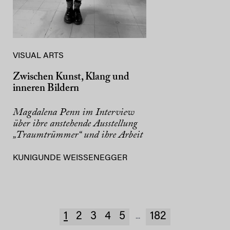
VISUAL ARTS
Zwischen Kunst, Klang und
inneren Bildern
Magdalena Penn im Interview
über ihre anstehende Ausstellung
„Traumtrümmer“ und ihre Arbeit
KUNIGUNDE WEISSENEGGER
1
2
3
4
5
182
...