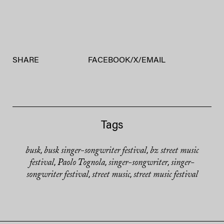
SHARE
FACEBOOK
/
X
/
EMAIL
Tags
busk
busk singer-songwriter festival
bz street music
,
,
festival
Paolo Tognola
singer-songwriter
singer-
,
,
,
songwriter festival
street music
street music festival
,
,