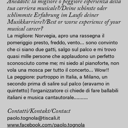
Aneddoti: la migliore o peggiore esperienza della
tua carriera musicale?/Deine schönste oder
schlimmste Erfahrung im Laufe deiner
Musikkarriere?/Best or worse experience of your
musical career?
La migliore: Norvegia, apro una rassegna il
pomeriggio presto, freddo, vento… sono convinto
che ci siano due gatti, salgo sul palco e mi trovo
quasi mille persone che applaudono un perfetto
sconosciuto come me; mi siedo al pianoforte, non
vola una mosca per tutto il concerto… Wow!!
La peggiore: purtroppo in Italia, a Milano, un
secondo prima di salire sul palco (eravamo in
quintetto) l’organizzatore ci chiede di fare ballabili
italiani e musica cantautorale……….
Contatti/Kontakt/Contact
paolo.tognola@tiscali.it
www.facebook.com/paolo.tognola