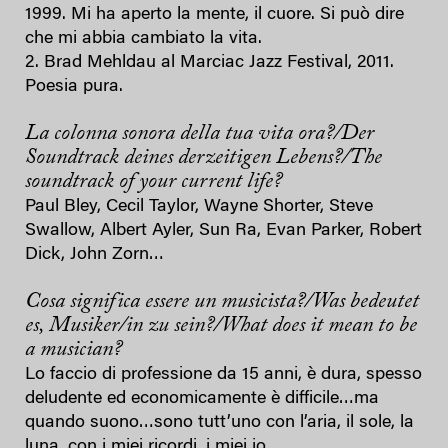
1999. Mi ha aperto la mente, il cuore. Si può dire
che mi abbia cambiato la vita.
2. Brad Mehldau al Marciac Jazz Festival, 2011.
Poesia pura.
La colonna sonora della tua vita ora?/Der
Soundtrack deines derzeitigen Lebens?/The
soundtrack of your current life?
Paul Bley, Cecil Taylor, Wayne Shorter, Steve
Swallow, Albert Ayler, Sun Ra, Evan Parker, Robert
Dick, John Zorn…
Cosa significa essere un musicista?/Was bedeutet
es, Musiker/in zu sein?/What does it mean to be
a musician?
Lo faccio di professione da 15 anni, è dura, spesso
deludente ed economicamente è difficile…ma
quando suono…sono tutt’uno con l’aria, il sole, la
luna, con i miei ricordi, i miei io…