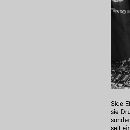
Side E
sie Dr
sonder
seit e