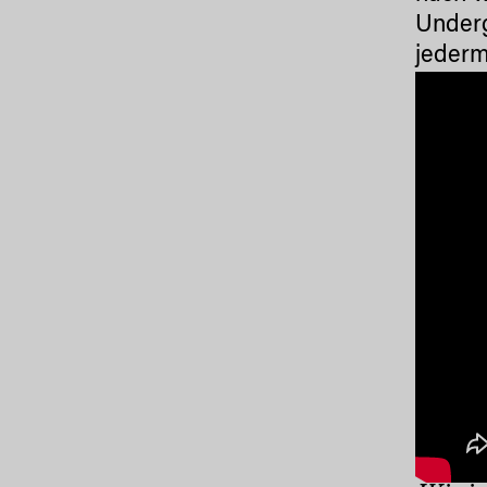
Underg
jederm