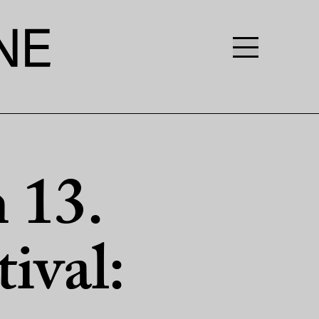
 13.
ival: