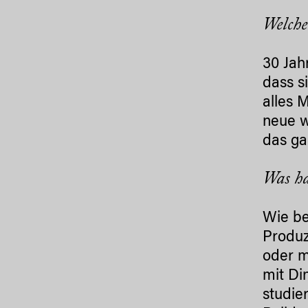
Welche
30 Jah
dass s
alles 
neue w
das ga
Was ha
Wie be
Produz
oder m
mit Di
studie