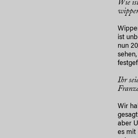
Wie is
wippe
Wippen
ist un
nun 20
sehen,
festge
Ihr se
Franze
Wir ha
gesagt
aber U
es mit