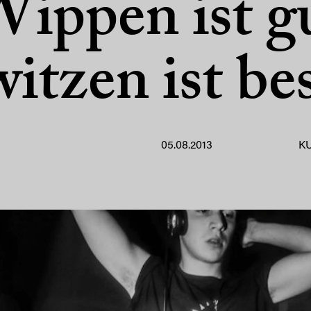
ippen ist g
itzen ist be
05.08.2013
K