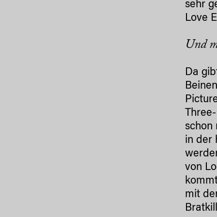
sehr g
Love E
Und m
Da gib
Beinen
Pictur
Three-
schon 
in der
werden
von Lo
kommt 
mit de
Bratkil