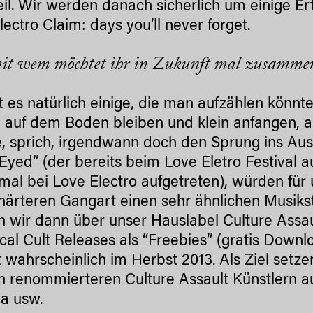
eil. Wir werden danach sicherlich um einige Er
lectro Claim: days you’ll never forget.
it wem möchtet ihr in Zukunft mal zusamme
t es natürlich einige, die man aufzählen könnt
 auf dem Boden bleiben und klein anfangen, a
e, sprich, irgendwann doch den Sprung ins Ausl
Eyed” (der bereits beim Love Eletro Festival au
mal bei Love Electro aufgetreten), würden für
 härteren Gangart einen sehr ähnlichen Musikst
 wir dann über unser Hauslabel Culture Assau
cal Cult Releases als “Freebies” (gratis Downlo
wahrscheinlich im Herbst 2013. Als Ziel setz
n renommierteren Culture Assault Künstlern 
la usw.