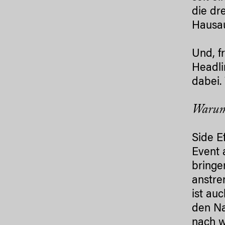
die dr
Hausau
Und, 
Headli
dabei.
Warum 
Side E
Event 
bringe
anstre
ist au
den Na
nach w