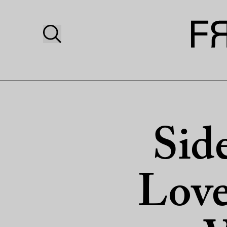
Sid
Love