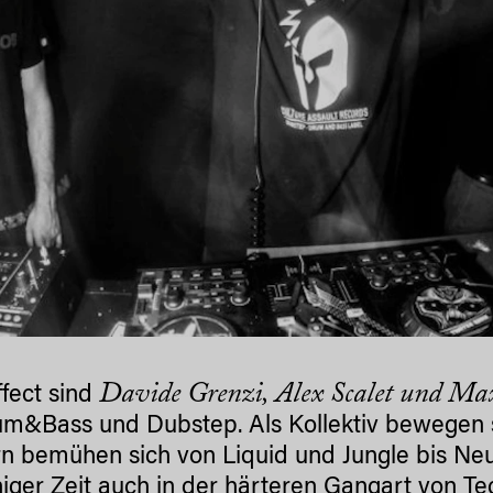
Davide Grenzi, Alex Scalet und Max
ffect sind
um&Bass und Dubstep. Als Kollektiv bewegen si
n bemühen sich von Liquid und Jungle bis N
iniger Zeit auch in der härteren Gangart von 