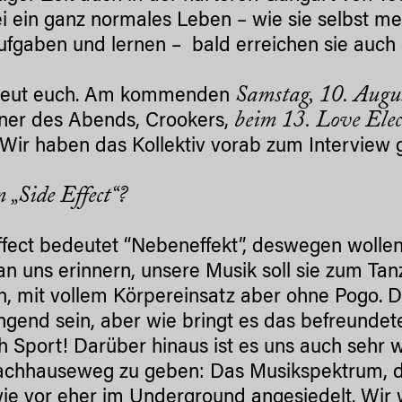
ei ein ganz normales Leben – wie sie selbst m
fgaben und lernen – bald erreichen sie auch
Samstag, 10. Augu
freut euch. Am kommenden
beim 13. Love Elect
ner des Abends, Crookers,
 Wir haben das Kollektiv vorab zum Interview 
„Side Effect“?
ffect bedeutet “Nebeneffekt”, deswegen wollen
an uns erinnern, unsere Musik soll sie zum T
n, mit vollem Körpereinsatz aber ohne Pogo. D
ngend sein, aber wie bringt es das befreunde
ch Sport! Darüber hinaus ist es uns auch sehr 
chhauseweg zu geben: Das Musikspektrum, das 
ie vor eher im Underground angesiedelt. Wir 