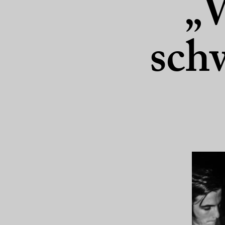
„W
schw