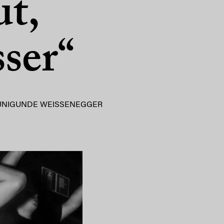
ut,
sser“
UNIGUNDE WEISSENEGGER