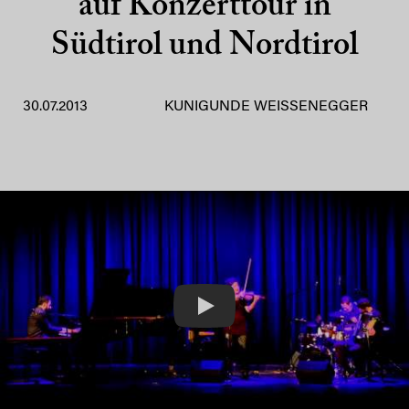
auf Konzerttour in
Südtirol und Nordtirol
30.07.2013
KUNIGUNDE WEISSENEGGER
Play