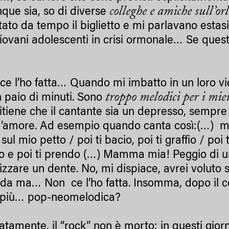
colleghe e amiche sull’o
ue sia, so di diverse
tato da tempo il biglietto e mi parlavano esta
giovani adolescenti in crisi ormonale… Se quest
 ce l’ho fatta… Quando mi imbatto in un loro v
troppo melodici per i miei
n paio di minuti. Sono
ritiene che il cantante sia un depresso, sempre t
’amore. Ad esempio quando canta così:(…) ma s
 sul mio petto / poi ti bacio, poi ti graffio / poi
lio e poi ti prendo (…) Mamma mia! Peggio di u
lizzare un dente. No, mi dispiace, avrei voluto 
da ma… Non ce l’ho fatta. Insomma, dopo il c
 più… pop-neomelodica?
tamente, il “rock” non è morto: in questi giorni