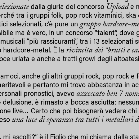
elezionate
Upload
dalla giuria del concorso
e m
rché tra i gruppi folk, pop rock vitaminici, ska
gruppo hardcore-me
ici selezionati, c’è pure un
ibile ma è vero, in un concorso “talent”, dove
musicali “più rassicuranti”, tra i 13 selezionati 
rivincita dei “brutti e ca
 hardcore-metal. È la
oce urlata e anche a tratti growl degli altoates
iamoci, anche gli altri gruppi rock, pop rock e
eritevoli e pertanto mi trovo abbastanza in acc
azzeccato ben 7 nom
ersonali pronostici, avevo
 delusione, è rimasto a bocca asciutta: nessu
ione live… Certo che poi bisognerà vedere chi vi
una luce di speranza tra tutti i metallari d
ceso
 mi ascolti?” è il Figlio che mi chiama dalla st