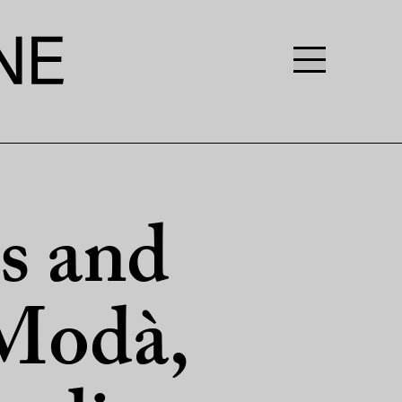
s and
 Modà,