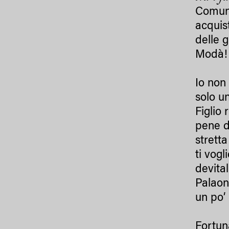
Comunq
acquis
delle 
Modà!
Io non
solo u
Figlio 
pene d
stretta
ti vog
devita
Palaon
un po’
Fortuna