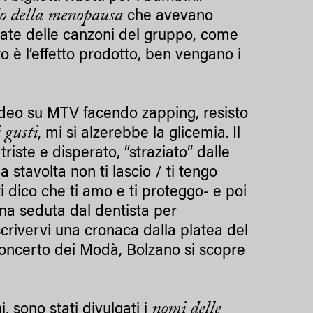
rlo della menopausa
che avevano
siate delle canzoni del gruppo, come
o è l’effetto prodotto, ben vengano i
ideo su MTV facendo zapping, resisto
 gusti
, mi si alzerebbe la glicemia. Il
riste e disperato, “straziato” dalle
tavolta non ti lascio / ti tengo
 ti dico che ti amo e ti proteggo- e poi
na seduta dal dentista per
scrivervi una cronaca dalla platea del
oncerto dei Modà, Bolzano si scopre
nomi delle
, sono stati divulgati i