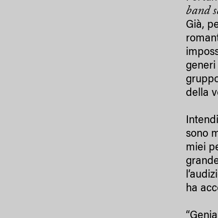
band s
Già, pe
romant
imposs
generi 
gruppo
della v
Intend
sono m
miei p
grande
l’audiz
ha ac
“Genia,