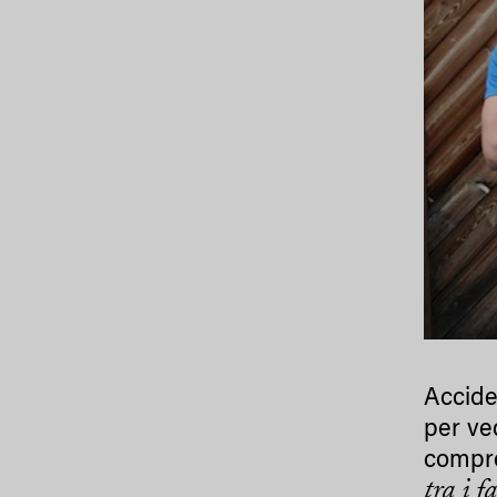
Acciden
per ve
compre
tra i f