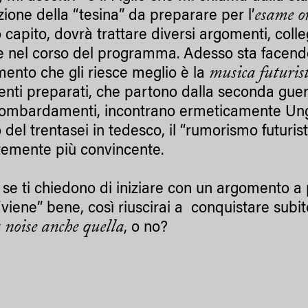
esame o
zione della “tesina” da preparare per l’
o capito, dovrà trattare diversi argomenti, coll
te nel corso del programma. Adesso sta facendo
musica futuris
mento che gli riesce meglio è la
nti preparati, che partono dalla seconda gu
bombardamenti, incontrano ermeticamente Ungar
 del trentasei in tedesco, il “rumorismo futurista
ntemente più convincente.
, se ti chiedono di iniziare con un argomento a 
“viene” bene, così riuscirai a conquistare subit
 noise anche quella
, o no?