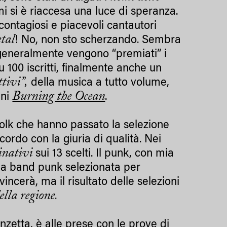
i si è riaccesa una luce di speranza.
 contagiosi e piacevoli cantautori
tal
! No, non sto scherzando. Sembra
 generalmente vengono “premiati” i
su 100 iscritti, finalmente anche un
ttivi”,
della musica a tutto volume,
Burning the Ocean
ini
.
 folk che hanno passato la selezione
ordo con la giuria di qualità. Nei
inativi
sui 13 scelti. Il punk, con mia
na band punk selezionata per
ncerà, ma il risultato delle selezioni
ella regione
.
anzetta, è alle prese con le prove di