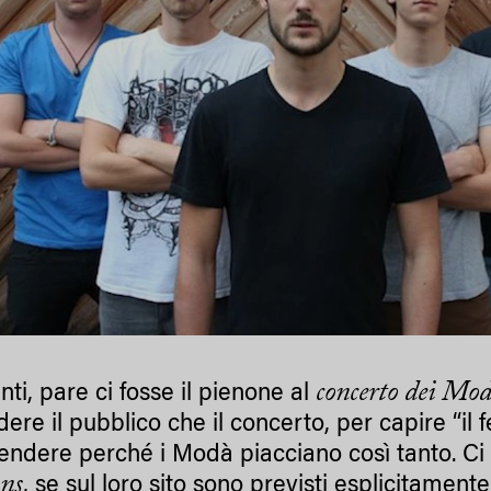
concerto dei Mo
ti, pare ci fosse il pienone al
dere il pubblico che il concerto, per capire “
ndere perché i Modà piacciano così tanto. Ci
ans
, se sul loro sito sono previsti esplicitamente 