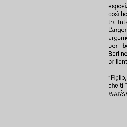
esposi
così h
tratta
L’argo
argome
per i 
Berlino
brilla
“Figlio
che ti 
musica