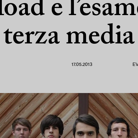
oad e l’esam
terza media
17.05.2013
E