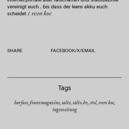
internet.portale aller talschaften und stadtbezirke
vereinigt euch . bis dass der leere akku euch
sven koe
scheidet /
SHARE
FACEBOOK
/
X
/
EMAIL
Tags
barfuss
franzmagazine
salto
salto.bz
stol
sven koe
,
,
,
,
,
,
tageszeitung