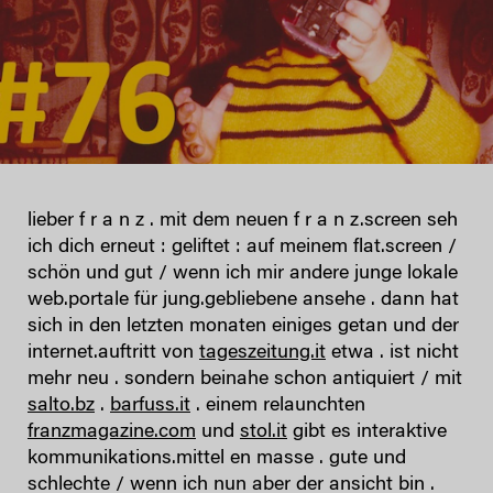
lieber f r a n z . mit dem neuen f r a n z.screen seh
ich dich erneut : geliftet : auf meinem flat.screen /
schön und gut / wenn ich mir andere junge lokale
web.portale für jung.gebliebene ansehe . dann hat
sich in den letzten monaten einiges getan und der
internet.auftritt von
tageszeitung.it
etwa . ist nicht
mehr neu . sondern beinahe schon antiquiert / mit
salto.bz
.
barfuss.it
. einem relaunchten
franzmagazine.com
und
stol.it
gibt es interaktive
kommunikations.mittel en masse . gute und
schlechte / wenn ich nun aber der ansicht bin .