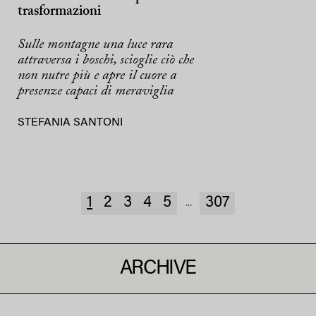
trasformazioni
Sulle montagne una luce rara
attraversa i boschi, scioglie ciò che
non nutre più e apre il cuore a
presenze capaci di meraviglia
STEFANIA SANTONI
1
2
3
4
5
307
...
ARCHIVE