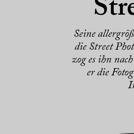
Str
Seine allergröß
die Street Pho
zog es ihn nac
er die Foto
I