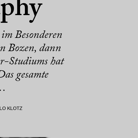
aphy
e, im Besonderen
 in Bozen, dann
ur-Studiums hat
 Das gesamte
r…
ILO KLOTZ