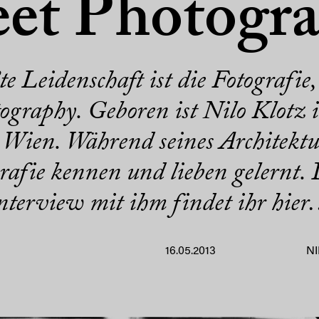
eet Photogr
te Leidenschaft ist die Fotografi
tography. Geboren ist Nilo Klotz
h Wien. Während seines Architekt
grafie kennen und lieben gelernt.
nterview mit ihm findet ihr
hie
16.05.2013
N