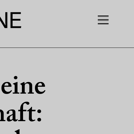
seine
aft: