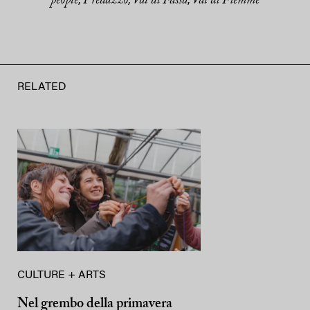
people
Predazzo
Val di Fassa
Val di Fiemme
,
,
,
RELATED
CULTURE + ARTS
Nel grembo della primavera