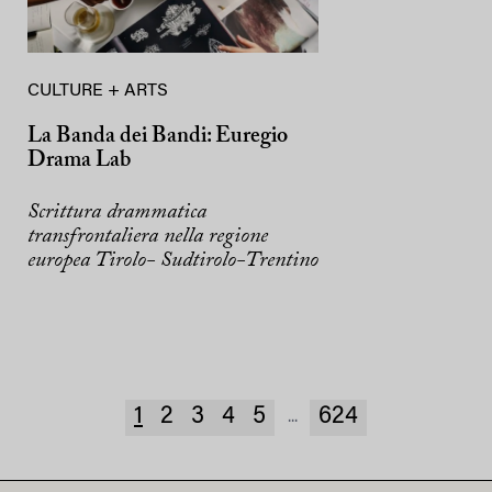
CULTURE + ARTS
La Banda dei Bandi: Euregio
Drama Lab
Scrittura drammatica
transfrontaliera nella regione
europea Tirolo- Sudtirolo-Trentino
1
2
3
4
5
624
...